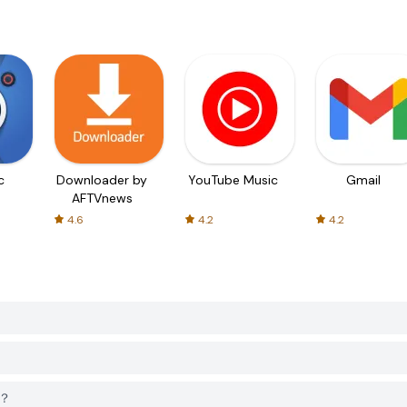
c
Downloader by
YouTube Music
Gmail
AFTVnews
4.6
4.2
4.2
嗎？