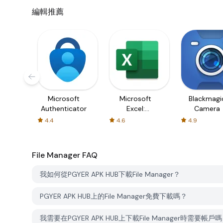
編輯推薦
Microsoft
Microsoft
Blackmagi
Authenticator
Excel:
Camera
Spreadsheets
4.4
4.6
4.9
File Manager
FAQ
我如何從PGYER APK HUB下載File Manager？
PGYER APK HUB上的File Manager免費下載嗎？
我需要在PGYER APK HUB上下載File Manager時需要帳戶