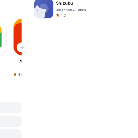
Shizuku
Xingchen & Rikka
4.0
AliExpress
Signal Private
Spotify - Music
Messenger
and Podcasts
4.5
4.3
4.6