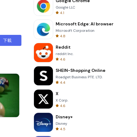
Google Chrome
Google LLC
4.1
Microsoft Edge: AI browser
Microsoft Corporation
4.8
下載
Reddit
reddit Inc.
4.6
SHEIN-Shopping Online
Roadget Business PTE. LTD.
4.4
X
X Corp.
4.6
Disney+
Perfect Piano
Disney
4.5