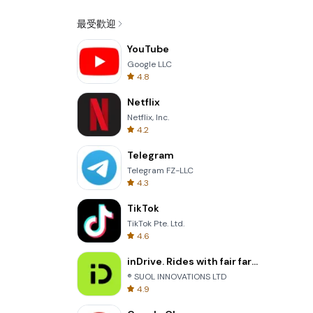
最受歡迎
YouTube
Google LLC
4.8
Netflix
Netflix, Inc.
4.2
Telegram
Telegram FZ-LLC
4.3
TikTok
TikTok Pte. Ltd.
4.6
inDrive. Rides with fair fares
® SUOL INNOVATIONS LTD
4.9