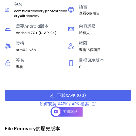
包名
語言
com.filesrecovery.photosrecov
查看0個項目
ery.allrecovery
需要Android版本
內容評級
Android 7.0+
(
N, API 24
)
所有人
架構
權限
arm64-v8a
查看16個項目
簽名
目標SDK版本
查看
0
下載XAPK
(
0.3
)
如何安裝 XAPK / APK 檔案
遊戲玩法
File Recovery的歷史版本