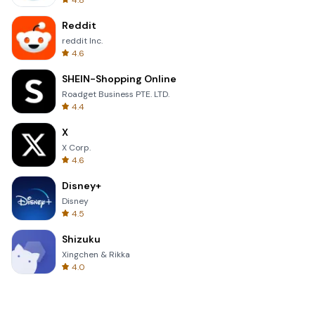
4.8
Reddit
reddit Inc.
4.6
SHEIN-Shopping Online
Roadget Business PTE. LTD.
4.4
X
X Corp.
4.6
Disney+
Disney
4.5
Shizuku
Xingchen & Rikka
4.0