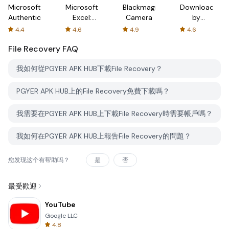
Microsoft
Microsoft
Blackmagic
Downloader
Authenticator
Excel:
Camera
by
Spreadsheets
AFTVnews
4.4
4.6
4.9
4.6
File Recovery
FAQ
我如何從PGYER APK HUB下載File Recovery？
PGYER APK HUB上的File Recovery免費下載嗎？
我需要在PGYER APK HUB上下載File Recovery時需要帳戶嗎？
我如何在PGYER APK HUB上報告File Recovery的問題？
您发现这个有帮助吗？
是
否
最受歡迎
YouTube
Google LLC
4.8