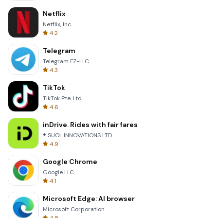
Netflix
Netflix, Inc.
4.2
Telegram
Telegram FZ-LLC
4.3
TikTok
TikTok Pte. Ltd.
4.6
inDrive. Rides with fair fares
® SUOL INNOVATIONS LTD
4.9
Google Chrome
Google LLC
4.1
Microsoft Edge: AI browser
Microsoft Corporation