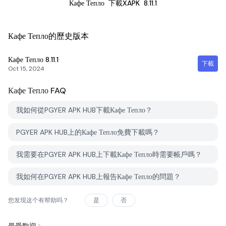
Кафе Тепло
下載XAPK
8.11.1
Кафе Тепло的歷史版本
Кафе Тепло
8.11.1
下載
Oct 15, 2024
Кафе Тепло
FAQ
我如何從PGYER APK HUB下載Кафе Тепло？
PGYER APK HUB上的Кафе Тепло免費下載嗎？
我需要在PGYER APK HUB上下載Кафе Тепло時需要帳戶嗎？
我如何在PGYER APK HUB上報告Кафе Тепло的問題？
您发现这个有帮助吗？
是
否