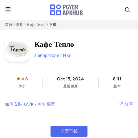
首頁
應用
Кафе Тепло
下載
Кафе Тепло
Лаборатория Икс
4.6
Oct 15, 2024
8.11.1
評分
最近更新
版本
如何安裝 XAPK / APK 檔案
分享
立即下載