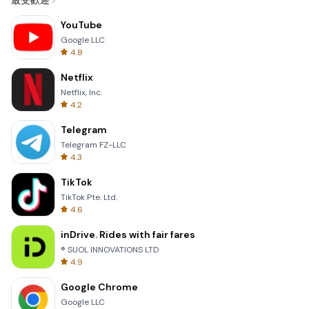
最受歡迎
YouTube
Google LLC
4.8
Netflix
Netflix, Inc.
4.2
Telegram
Telegram FZ-LLC
4.3
TikTok
TikTok Pte. Ltd.
4.6
inDrive. Rides with fair fares
® SUOL INNOVATIONS LTD
4.9
Google Chrome
Google LLC