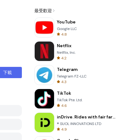
最受歡迎
YouTube
Google LLC
4.8
Netflix
Netflix, Inc.
4.2
Telegram
下載
Telegram FZ-LLC
4.3
TikTok
TikTok Pte. Ltd.
4.6
inDrive. Rides with fair fares
® SUOL INNOVATIONS LTD
4.9