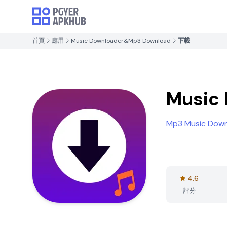
首頁
應用
Music Downloader&Mp3 Download
下載
Music
Mp3 Music Down
4.6
評分