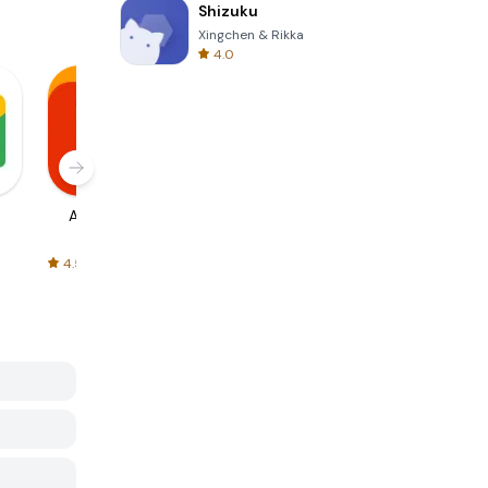
Shizuku
Xingchen & Rikka
4.0
AliExpress
Signal Private
Spotify - Music
Messenger
and Podcasts
4.5
4.3
4.6