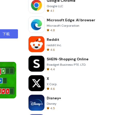
Google Chrome
Google LLC
4.1
Microsoft Edge: AI browser
Microsoft Corporation
4.8
下載
Reddit
reddit Inc.
4.6
SHEIN-Shopping Online
Roadget Business PTE. LTD.
4.4
X
X Corp.
4.6
Disney+
Garden Bloom
Disney
4.5