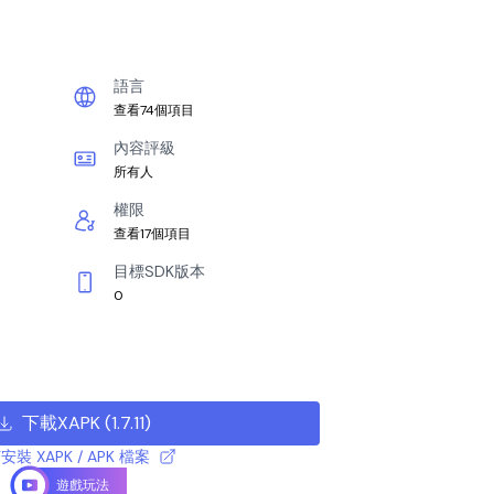
語言
查看74個項目
內容評級
所有人
權限
查看17個項目
目標SDK版本
0
下載XAPK
(
1.7.11
)
安裝 XAPK / APK 檔案
遊戲玩法