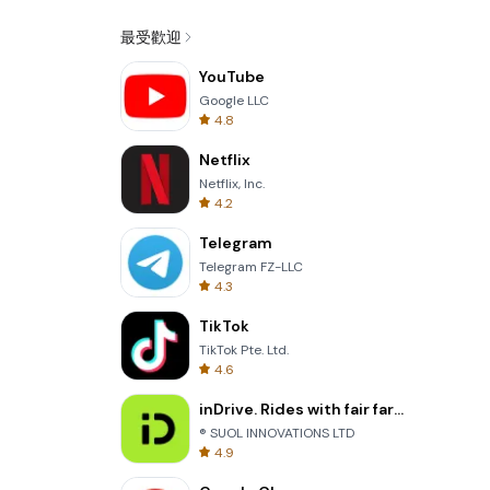
最受歡迎
YouTube
Google LLC
4.8
Netflix
Netflix, Inc.
4.2
Telegram
Telegram FZ-LLC
4.3
TikTok
TikTok Pte. Ltd.
4.6
inDrive. Rides with fair fares
® SUOL INNOVATIONS LTD
4.9