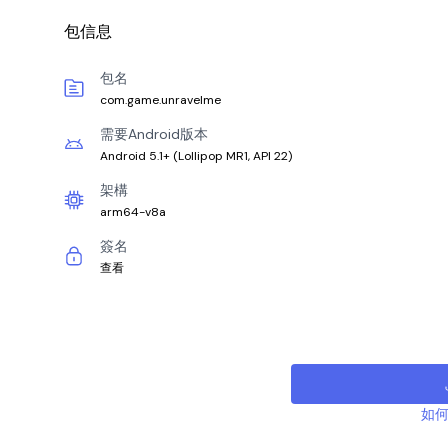
包信息
包名
com.game.unravelme
需要Android版本
Android 5.1+
(
Lollipop MR1, API 22
)
架構
arm64-v8a
簽名
查看
如何