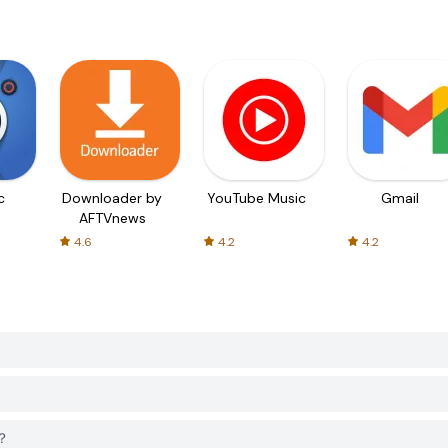
c
Downloader by
YouTube Music
Gmail
AFTVnews
4.6
4.2
4.2
？