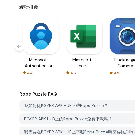
編輯推薦
Microsoft
Microsoft
Blackmagi
Authenticator
Excel:
Camera
Spreadsheets
4.4
4.6
4.9
Rope Puzzle
FAQ
我如何從PGYER APK HUB下載Rope Puzzle？
PGYER APK HUB上的Rope Puzzle免費下載嗎？
我需要在PGYER APK HUB上下載Rope Puzzle時需要帳戶嗎