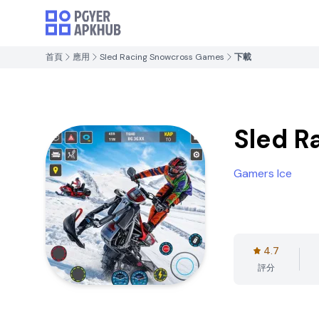
首頁
應用
Sled Racing Snowcross Games
下載
Sled R
Gamers Ice
4.7
評分