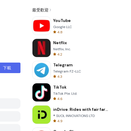
最受歡迎
YouTube
Google LLC
4.8
Netflix
Netflix, Inc.
4.2
Telegram
下載
Telegram FZ-LLC
4.3
TikTok
TikTok Pte. Ltd.
4.6
inDrive. Rides with fair fares
® SUOL INNOVATIONS LTD
4.9