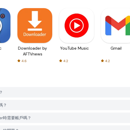
c
Downloader by
YouTube Music
Gmail
AFTVnews
4.6
4.2
4.2
r？
載嗎？
racker時需要帳戶嗎？