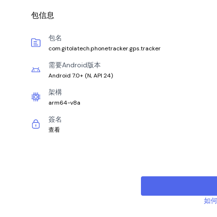
包信息
包名
com.gitolatech.phonetracker.gps.tracker
需要Android版本
Android 7.0+
(
N, API 24
)
架構
arm64-v8a
簽名
查看
如何