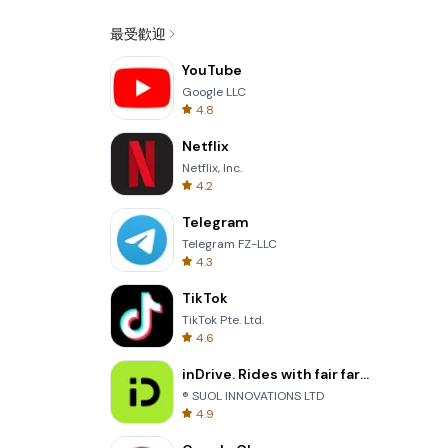
最受歡迎
YouTube
Google LLC
4.8
Netflix
Netflix, Inc.
4.2
Telegram
Telegram FZ-LLC
4.3
TikTok
TikTok Pte. Ltd.
4.6
inDrive. Rides with fair fares
® SUOL INNOVATIONS LTD
4.9