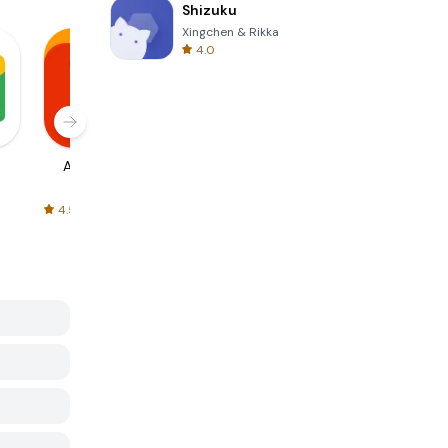
Shizuku
Xingchen & Rikka
4.0
AliExpress
Signal Private
Spotify - Music
Messenger
and Podcasts
4.5
4.3
4.6