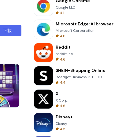
Google Chrome
Google LLC
4.1
Microsoft Edge: AI browser
下載
Microsoft Corporation
4.8
Reddit
reddit Inc.
4.6
SHEIN-Shopping Online
Roadget Business PTE. LTD.
4.4
X
X Corp.
4.6
Skip Card
Disney+
Disney
4.5