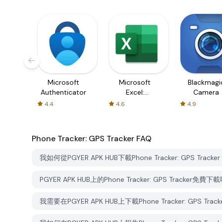
Microsoft
Microsoft
Blackmagi
Authenticator
Excel:
Camera
Spreadsheets
4.4
4.6
4.9
Phone Tracker: GPS Tracker
FAQ
我如何從PGYER APK HUB下載Phone Tracker: GPS Tracke
PGYER APK HUB上的Phone Tracker: GPS Tracker免費下
我需要在PGYER APK HUB上下載Phone Tracker: GPS T