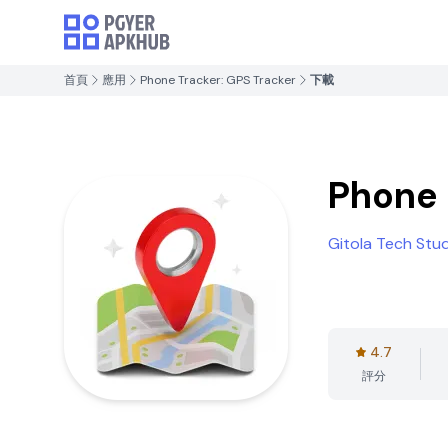
首頁
應用
Phone Tracker: GPS Tracker
下載
Phone 
Gitola Tech Stu
4.7
評分