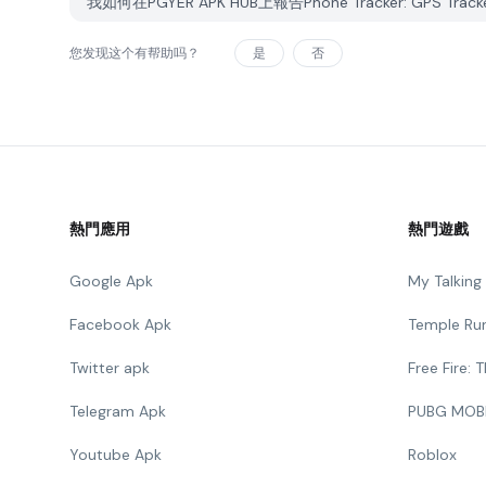
我如何在PGYER APK HUB上報告Phone Tracker: GPS Tra
您发现这个有帮助吗？
是
否
熱門應用
熱門遊戲
Google Apk
My Talkin
Facebook Apk
Temple Ru
Twitter apk
Free Fire:
Telegram Apk
PUBG MOB
Youtube Apk
Roblox