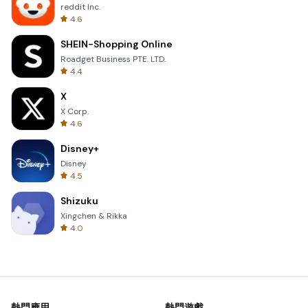
reddit Inc.
4.6
SHEIN-Shopping Online
Roadget Business PTE. LTD.
4.4
X
X Corp.
4.6
Disney+
Disney
4.5
Shizuku
Xingchen & Rikka
4.0
熱門應用
熱門遊戲