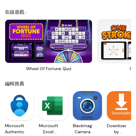
在線遊戲
Wheel Of Fortune Quiz
On
編輯推薦
Microsoft
Microsoft
Blackmagic
Downloader
Authenticator
Excel:
Camera
by