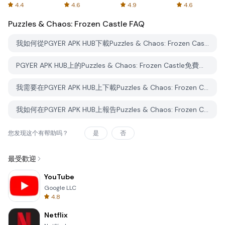
Spreadsheets
AFTVnews
4.4
4.6
4.9
4.6
Puzzles & Chaos: Frozen Castle
FAQ
我如何從PGYER APK HUB下載Puzzles & Chaos: Frozen Castle？
PGYER APK HUB上的Puzzles & Chaos: Frozen Castle免費下載嗎？
我需要在PGYER APK HUB上下載Puzzles & Chaos: Frozen Castle時需要帳戶嗎？
我如何在PGYER APK HUB上報告Puzzles & Chaos: Frozen Castle的問題？
您发现这个有帮助吗？
是
否
最受歡迎
YouTube
Google LLC
4.8
Netflix