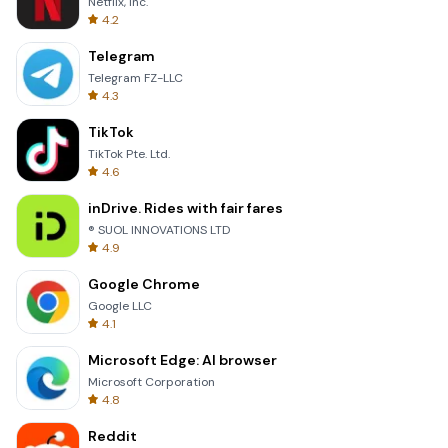
Netflix, Inc.
4.2
Telegram
Telegram FZ-LLC
4.3
TikTok
TikTok Pte. Ltd.
4.6
inDrive. Rides with fair fares
® SUOL INNOVATIONS LTD
4.9
Google Chrome
Google LLC
4.1
Microsoft Edge: AI browser
Microsoft Corporation
4.8
Reddit