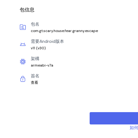
包信息
包名
com.gt.scary.house.fear.granny.escape
需要Android版本
v11
(
v30
)
架構
armeabi-v7a
簽名
查看
如何