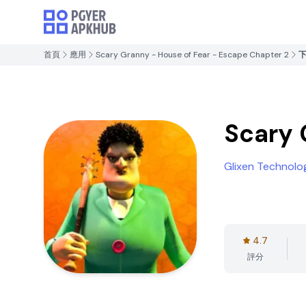
首頁
應用
Scary Granny - House of Fear - Escape Chapter 2
Scary 
Glixen Technolo
4.7
評分