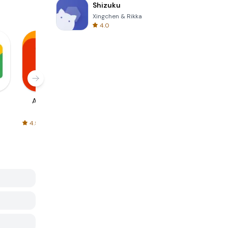
Shizuku
Xingchen & Rikka
4.0
AliExpress
Signal Private
Spotify - Music
Messenger
and Podcasts
4.5
4.3
4.6