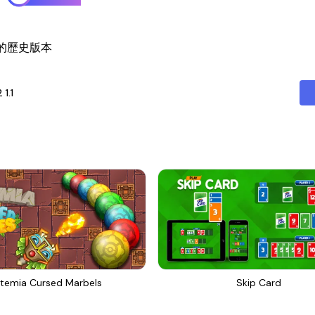
er 2的歷史版本
2
1.1
temia Cursed Marbels
Skip Card