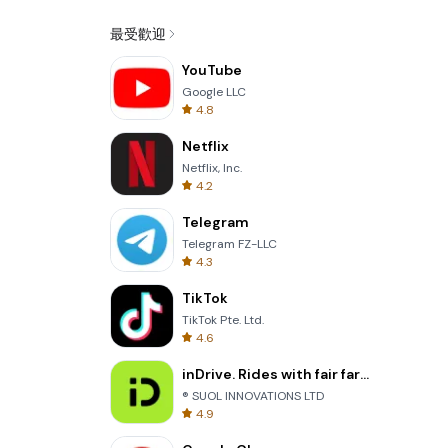
最受歡迎
YouTube
Google LLC
4.8
Netflix
Netflix, Inc.
4.2
Telegram
Telegram FZ-LLC
4.3
TikTok
TikTok Pte. Ltd.
4.6
inDrive. Rides with fair fares
® SUOL INNOVATIONS LTD
4.9