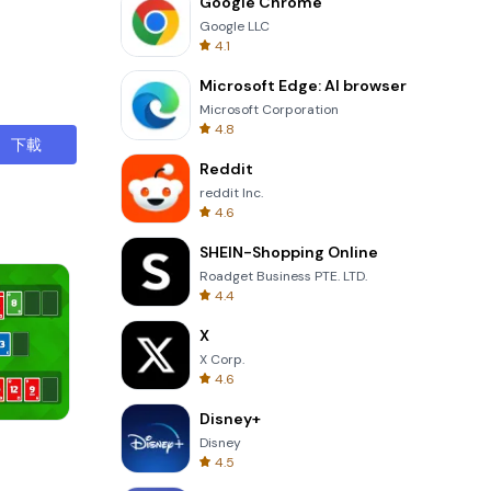
Google Chrome
Google LLC
4.1
Microsoft Edge: AI browser
Microsoft Corporation
4.8
下載
Reddit
reddit Inc.
4.6
SHEIN-Shopping Online
Roadget Business PTE. LTD.
4.4
X
X Corp.
4.6
Disney+
Words of Wonders
Disney
4.5