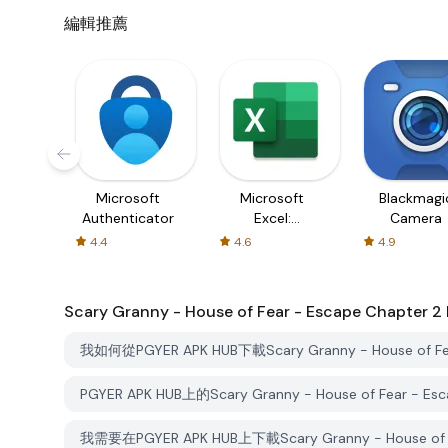
編輯推薦
Microsoft
Microsoft
Blackmagi
Authenticator
Excel:
Camera
Spreadsheets
4.4
4.6
4.9
Scary Granny - House of Fear - Escape Chapter 2
我如何從PGYER APK HUB下載Scary Granny - House of Fea
PGYER APK HUB上的Scary Granny - House of Fear -
我需要在PGYER APK HUB上下載Scary Granny - House of