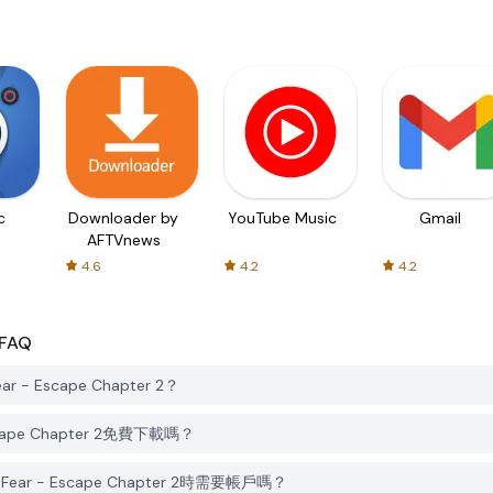
c
Downloader by
YouTube Music
Gmail
AFTVnews
4.6
4.2
4.2
FAQ
r - Escape Chapter 2？
 Escape Chapter 2免費下載嗎？
 Fear - Escape Chapter 2時需要帳戶嗎？