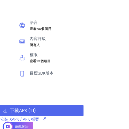
語言
查看86個項目
內容評級
所有人
權限
查看10個項目
目標SDK版本
下載APK
(
1.1
)
安裝 XAPK / APK 檔案
遊戲玩法