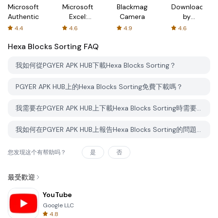
Microsoft
Microsoft
Blackmagic
Downloader
Authenticator
Excel:
Camera
by
Spreadsheets
AFTVnews
4.4
4.6
4.9
4.6
Hexa Blocks Sorting
FAQ
我如何從PGYER APK HUB下載Hexa Blocks Sorting？
PGYER APK HUB上的Hexa Blocks Sorting免費下載嗎？
我需要在PGYER APK HUB上下載Hexa Blocks Sorting時需要帳戶嗎？
我如何在PGYER APK HUB上報告Hexa Blocks Sorting的問題？
您发现这个有帮助吗？
是
否
最受歡迎
YouTube
Google LLC
4.8