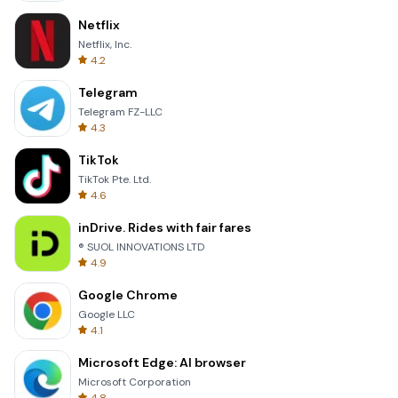
Netflix
Netflix, Inc.
4.2
Telegram
Telegram FZ-LLC
4.3
TikTok
TikTok Pte. Ltd.
4.6
inDrive. Rides with fair fares
® SUOL INNOVATIONS LTD
4.9
Google Chrome
Google LLC
4.1
Microsoft Edge: AI browser
Microsoft Corporation