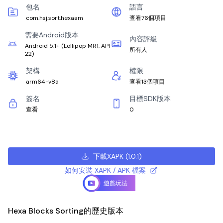
包名
語言
com.hsj.sort.hexaam
查看76個項目
需要Android版本
內容評級
Android 5.1+
(
Lollipop MR1, API
所有人
22
)
架構
權限
arm64-v8a
查看13個項目
簽名
目標SDK版本
查看
0
下載XAPK
(
1.0.1
)
如何安裝 XAPK / APK 檔案
遊戲玩法
Hexa Blocks Sorting的歷史版本