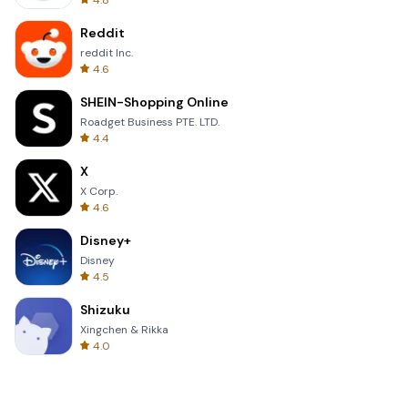
4.8
Reddit
reddit Inc.
4.6
SHEIN-Shopping Online
Roadget Business PTE. LTD.
4.4
X
X Corp.
4.6
Disney+
Disney
4.5
Shizuku
Xingchen & Rikka
4.0