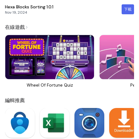
Hexa Blocks Sorting
1.0.1
下載
Nov 19, 2024
在線遊戲
Wheel Of Fortune Quiz
Perf
編輯推薦