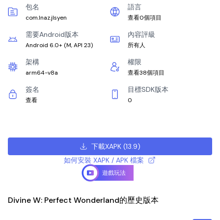
包名
語言
com.lnaz.jlsyen
查看0個項目
需要Android版本
內容評級
Android 6.0+
(
M, API 23
)
所有人
架構
權限
arm64-v8a
查看38個項目
簽名
目標SDK版本
查看
0
下載XAPK
(
13.9
)
如何安裝 XAPK / APK 檔案
遊戲玩法
Divine W: Perfect Wonderland的歷史版本