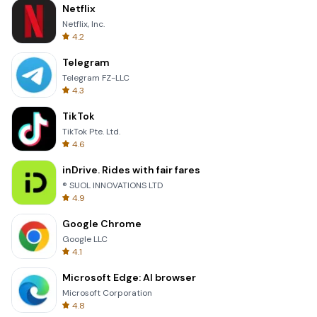
Netflix
Netflix, Inc.
4.2
Telegram
Telegram FZ-LLC
4.3
TikTok
TikTok Pte. Ltd.
4.6
inDrive. Rides with fair fares
® SUOL INNOVATIONS LTD
4.9
Google Chrome
Google LLC
4.1
Microsoft Edge: AI browser
Microsoft Corporation
4.8