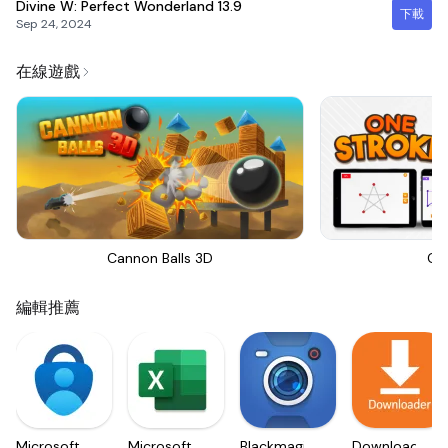
Divine W: Perfect Wonderland
13.9
下載
Sep 24, 2024
在線遊戲
Cannon Balls 3D
On
編輯推薦
Microsoft
Microsoft
Blackmagic
Downloader