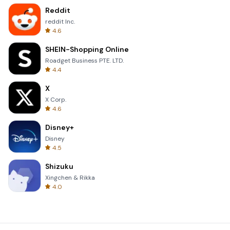
Reddit
reddit Inc.
4.6
SHEIN-Shopping Online
Roadget Business PTE. LTD.
4.4
X
X Corp.
4.6
Disney+
Disney
4.5
Shizuku
Xingchen & Rikka
4.0