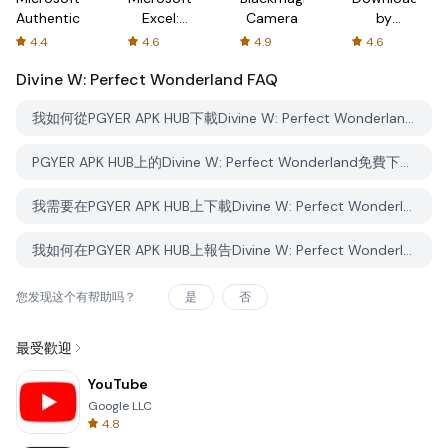
Authenticator
Excel:
Camera
by
Spreadsheets
AFTVnews
4.4
4.6
4.9
4.6
Divine W: Perfect Wonderland
FAQ
我如何從PGYER APK HUB下載Divine W: Perfect Wonderland？
PGYER APK HUB上的Divine W: Perfect Wonderland免費下載嗎？
我需要在PGYER APK HUB上下載Divine W: Perfect Wonderland時需要帳戶嗎？
我如何在PGYER APK HUB上報告Divine W: Perfect Wonderland的問題？
您发现这个有帮助吗？
是
否
最受歡迎
YouTube
Google LLC
4.8