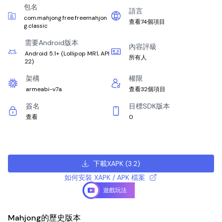
包名
語言
com.mahjong.free.freemahjon
查看74個項目
g.classic
需要Android版本
內容評級
Android 5.1+
(
Lollipop MR1, API
所有人
22
)
架構
權限
armeabi-v7a
查看32個項目
簽名
目標SDK版本
查看
0
下載XAPK
(
3.2
)
如何安裝 XAPK / APK 檔案
遊戲玩法
Mahjong的歷史版本