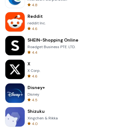
4.8
Reddit
reddit Inc.
4.6
SHEIN-Shopping Online
Roadget Business PTE. LTD.
4.4
X
X Corp.
4.6
Disney+
Disney
4.5
Shizuku
Xingchen & Rikka
4.0