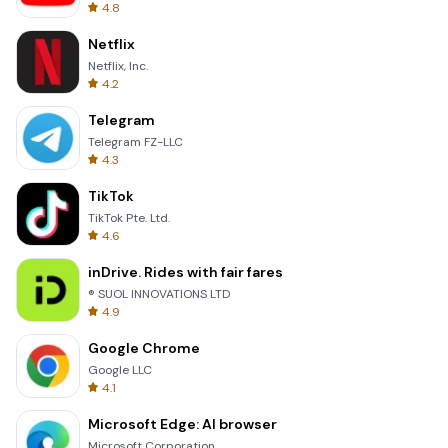
4.8
Netflix
Netflix, Inc.
4.2
Telegram
Telegram FZ-LLC
4.3
TikTok
TikTok Pte. Ltd.
4.6
inDrive. Rides with fair fares
® SUOL INNOVATIONS LTD
4.9
Google Chrome
Google LLC
4.1
Microsoft Edge: AI browser
Microsoft Corporation