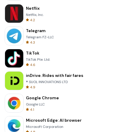
Netflix
Netflix, Inc.
4.2
Telegram
Telegram FZ-LLC
4.3
TikTok
TikTok Pte. Ltd.
4.6
inDrive. Rides with fair fares
® SUOL INNOVATIONS LTD
4.9
Google Chrome
Google LLC
4.1
Microsoft Edge: AI browser
Microsoft Corporation