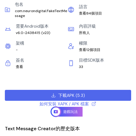
包名
語言
com.neurondigital.FakeTextMe
查看84個項目
ssage
需要Android版本
內容評級
v6.0-2438415
(
v23
)
所有人
架構
權限
-
查看12個項目
簽名
目標SDK版本
查看
33
下載APK
(
5.3
)
如何安裝 XAPK / APK 檔案
遊戲玩法
Text Message Creator的歷史版本