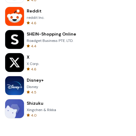
4.8
Reddit
reddit Inc.
4.6
SHEIN-Shopping Online
Roadget Business PTE. LTD.
4.4
X
X Corp.
4.6
Disney+
Disney
4.5
Shizuku
Xingchen & Rikka
4.0