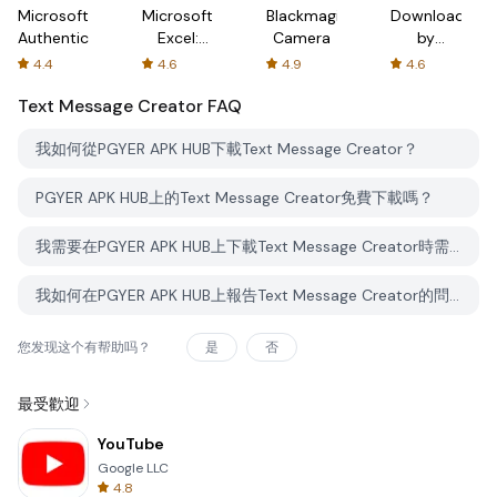
Microsoft
Microsoft
Blackmagic
Downloader
Authenticator
Excel:
Camera
by
Spreadsheets
AFTVnews
4.4
4.6
4.9
4.6
Text Message Creator
FAQ
我如何從PGYER APK HUB下載Text Message Creator？
PGYER APK HUB上的Text Message Creator免費下載嗎？
我需要在PGYER APK HUB上下載Text Message Creator時需要帳戶嗎？
我如何在PGYER APK HUB上報告Text Message Creator的問題？
您发现这个有帮助吗？
是
否
最受歡迎
YouTube
Google LLC
4.8