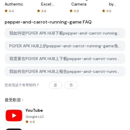
Authenticator
Excel:
Camera
by
Spreadsheets
AFTVnews
4.4
4.6
4.9
4.6
pepper-and-carrot-running-game
FAQ
我如何從PGYER APK HUB下載pepper-and-carrot-running-game？
PGYER APK HUB上的pepper-and-carrot-running-game免費下載嗎？
我需要在PGYER APK HUB上下載pepper-and-carrot-running-game時需要帳戶嗎？
我如何在PGYER APK HUB上報告pepper-and-carrot-running-game的問題？
您发现这个有帮助吗？
是
否
最受歡迎
YouTube
Google LLC
4.8