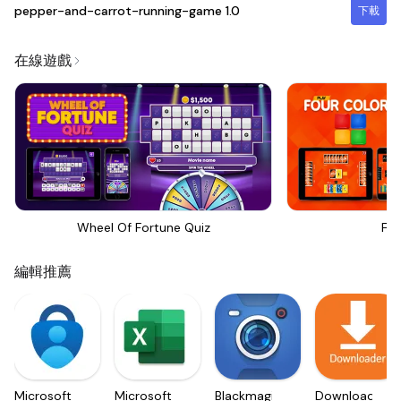
pepper-and-carrot-running-game
1.0
下載
在線遊戲
Wheel Of Fortune Quiz
Fou
編輯推薦
Microsoft
Microsoft
Blackmagic
Downloader