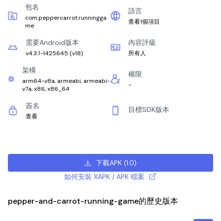
包名
語言
com.peppercarrot.runningga
查看1個項目
me
需要Android版本
內容評級
v4.3.1-1425645
(
v18
)
所有人
架構
權限
arm64-v8a, armeabi, armeabi-
-
v7a, x86, x86_64
簽名
目標SDK版本
查看
下載APK
(
1.0
)
如何安裝 XAPK / APK 檔案
pepper-and-carrot-running-game的歷史版本