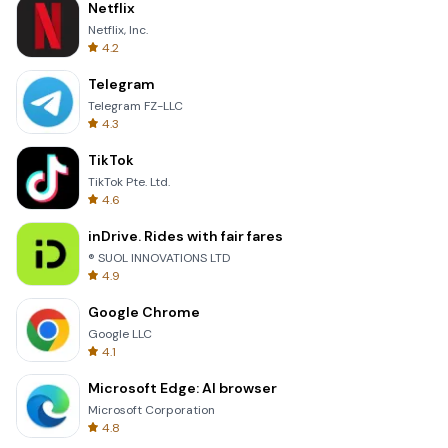
Netflix
Netflix, Inc.
4.2
Telegram
Telegram FZ-LLC
4.3
TikTok
TikTok Pte. Ltd.
4.6
inDrive. Rides with fair fares
® SUOL INNOVATIONS LTD
4.9
Google Chrome
Google LLC
4.1
Microsoft Edge: AI browser
Microsoft Corporation
4.8