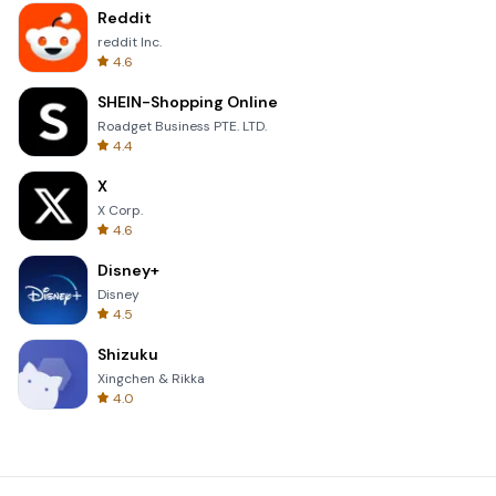
Reddit
reddit Inc.
4.6
SHEIN-Shopping Online
Roadget Business PTE. LTD.
4.4
X
X Corp.
4.6
Disney+
Disney
4.5
Shizuku
Xingchen & Rikka
4.0