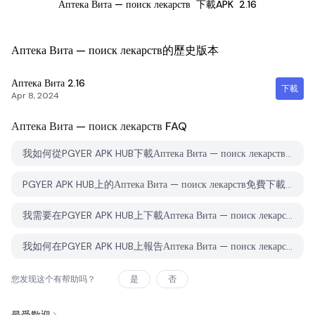
Аптека Вита — поиск лекарств
下載APK
2.16
Аптека Вита — поиск лекарств的歷史版本
Аптека Вита
2.16
下載
Apr 8, 2024
Аптека Вита — поиск лекарств
FAQ
我如何從PGYER APK HUB下載Аптека Вита — поиск лекарств？
PGYER APK HUB上的Аптека Вита — поиск лекарств免費下載嗎？
我需要在PGYER APK HUB上下載Аптека Вита — поиск лекарств時需要帳戶嗎？
我如何在PGYER APK HUB上報告Аптека Вита — поиск лекарств的問題？
您发现这个有帮助吗？
是
否