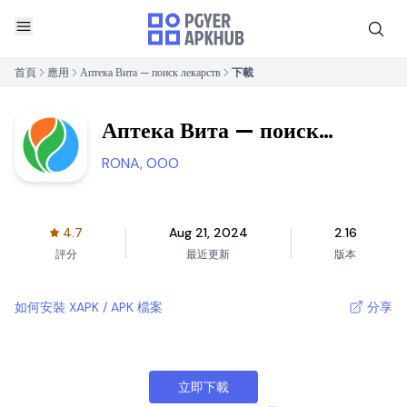
首頁
應用
Аптека Вита — поиск лекарств
下載
Аптека Вита — поиск
лекарств
RONA, OOO
4.7
Aug 21, 2024
2.16
評分
最近更新
版本
如何安裝 XAPK / APK 檔案
分享
立即下載