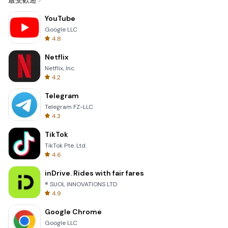
最受歡迎
YouTube
Google LLC
4.8
Netflix
Netflix, Inc.
4.2
Telegram
Telegram FZ-LLC
4.3
TikTok
TikTok Pte. Ltd.
4.6
inDrive. Rides with fair fares
® SUOL INNOVATIONS LTD
4.9
Google Chrome
Google LLC