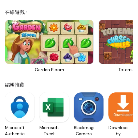
在線遊戲
Garden Bloom
Totemia 
編輯推薦
Microsoft
Microsoft
Blackmagic
Downloader
Authenticator
Excel:
Camera
by