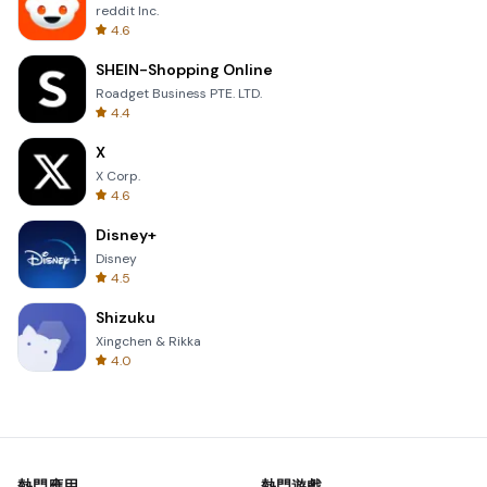
reddit Inc.
4.6
SHEIN-Shopping Online
Roadget Business PTE. LTD.
4.4
X
X Corp.
4.6
Disney+
Disney
4.5
Shizuku
Xingchen & Rikka
4.0
熱門應用
熱門遊戲