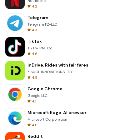
Netflix, Inc.
4.2
Telegram
Telegram FZ-LLC
4.3
TikTok
TikTok Pte. Ltd.
4.6
inDrive. Rides with fair fares
® SUOL INNOVATIONS LTD
4.9
Google Chrome
Google LLC
4.1
Microsoft Edge: AI browser
Microsoft Corporation
4.8
Reddit