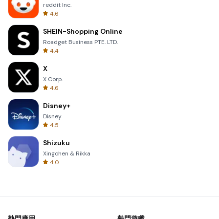
reddit Inc.
4.6
SHEIN-Shopping Online
Roadget Business PTE. LTD.
4.4
X
X Corp.
4.6
Disney+
Disney
4.5
Shizuku
Xingchen & Rikka
4.0
熱門應用
熱門遊戲