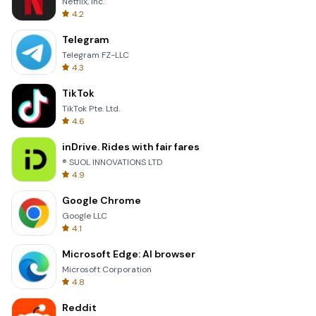
Netflix, Inc.
4.2
Telegram
Telegram FZ-LLC
4.3
TikTok
TikTok Pte. Ltd.
4.6
inDrive. Rides with fair fares
® SUOL INNOVATIONS LTD
4.9
Google Chrome
Google LLC
4.1
Microsoft Edge: AI browser
Microsoft Corporation
4.8
Reddit