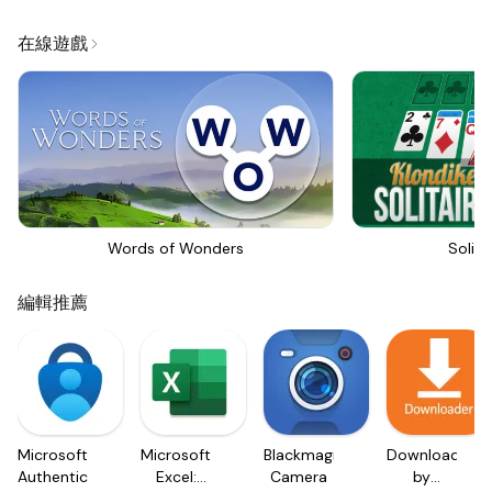
在線遊戲
Words of Wonders
Solita
編輯推薦
Microsoft
Microsoft
Blackmagic
Downloader
Authenticator
Excel:
Camera
by