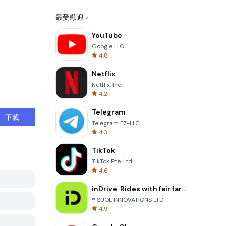
最受歡迎
YouTube
Google LLC
4.8
Netflix
Netflix, Inc.
4.2
Telegram
下載
Telegram FZ-LLC
4.3
TikTok
TikTok Pte. Ltd.
4.6
inDrive. Rides with fair fares
® SUOL INNOVATIONS LTD
4.9