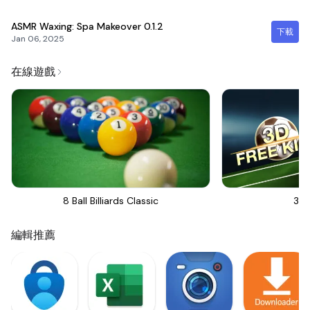
ASMR Waxing: Spa Makeover
0.1.2
下載
Jan 06, 2025
在線遊戲
8 Ball Billiards Classic
3D 
編輯推薦