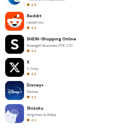
4.8
Reddit
reddit Inc.
4.6
SHEIN-Shopping Online
Roadget Business PTE. LTD.
4.4
X
X Corp.
4.6
Disney+
Disney
4.5
Shizuku
Xingchen & Rikka
4.0