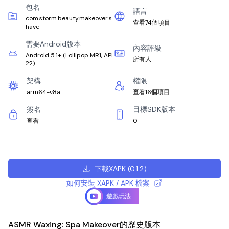
包名
語言
com.storm.beauty.makeover.s
查看74個項目
have
需要Android版本
內容評級
Android 5.1+
(
Lollipop MR1, API
所有人
22
)
架構
權限
arm64-v8a
查看16個項目
簽名
目標SDK版本
查看
0
下載XAPK
(
0.1.2
)
如何安裝 XAPK / APK 檔案
遊戲玩法
ASMR Waxing: Spa Makeover的歷史版本