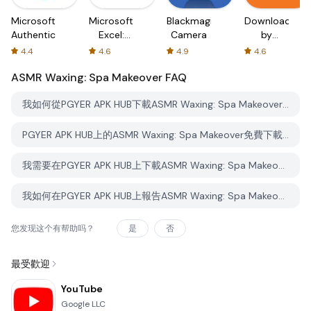
Microsoft
Microsoft
Blackmagic
Downloader
Authenticator
Excel:
Camera
by
Spreadsheets
AFTVnews
4.4
4.6
4.9
4.6
ASMR Waxing: Spa Makeover
FAQ
我如何從PGYER APK HUB下載ASMR Waxing: Spa Makeover？
PGYER APK HUB上的ASMR Waxing: Spa Makeover免費下載嗎？
我需要在PGYER APK HUB上下載ASMR Waxing: Spa Makeover時需要帳戶嗎？
我如何在PGYER APK HUB上報告ASMR Waxing: Spa Makeover的問題？
您发现这个有帮助吗？
是
否
最受歡迎
YouTube
Google LLC