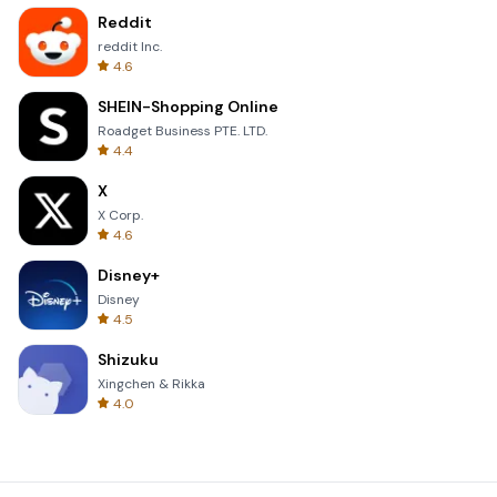
Reddit
reddit Inc.
4.6
SHEIN-Shopping Online
Roadget Business PTE. LTD.
4.4
X
X Corp.
4.6
Disney+
Disney
4.5
Shizuku
Xingchen & Rikka
4.0