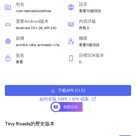
包名
語言
com.tabtale.kidsflow
查看73個項目
需要Android版本
內容評級
Android 7.0+
(
N, API 24
)
所有人
架構
權限
arm64-v8a, armeabi-v7a
查看11個項目
簽名
目標SDK版本
查看
0
下載APK
(
1.1.5
)
如何安裝 XAPK / APK 檔案
遊戲玩法
Tiny Roads的歷史版本