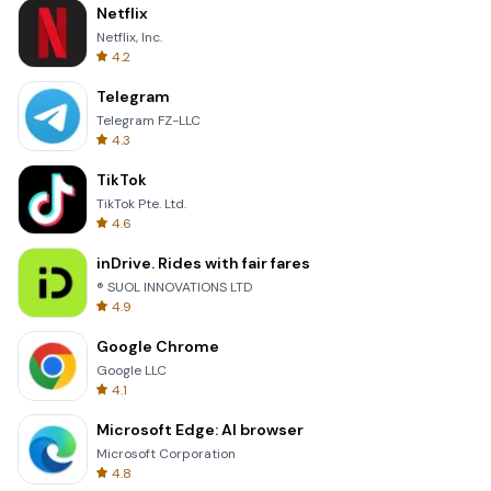
Netflix
Netflix, Inc.
4.2
Telegram
Telegram FZ-LLC
4.3
TikTok
TikTok Pte. Ltd.
4.6
inDrive. Rides with fair fares
® SUOL INNOVATIONS LTD
4.9
Google Chrome
Google LLC
4.1
Microsoft Edge: AI browser
Microsoft Corporation
4.8