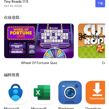
Tiny Roads
1.1.5
下載
Oct 22, 2024
在線遊戲
Wheel Of Fortune Quiz
Cut
編輯推薦
Microsoft
Microsoft
Blackmagic
Downloader