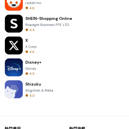
reddit Inc.
4.6
SHEIN-Shopping Online
Roadget Business PTE. LTD.
4.4
X
X Corp.
4.6
Disney+
Disney
4.5
Shizuku
Xingchen & Rikka
4.0
熱門應用
熱門遊戲