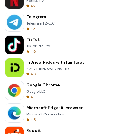
Netflix, Inc.
4.2
Telegram
Telegram FZ-LLC
4.3
TikTok
TikTok Pte. Ltd.
4.6
inDrive. Rides with fair fares
® SUOL INNOVATIONS LTD
4.9
Google Chrome
Google LLC
4.1
Microsoft Edge: AI browser
Microsoft Corporation
4.8
Reddit