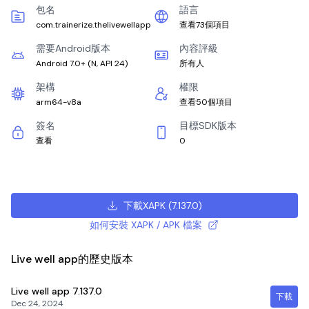
包名
語言
com.trainerize.thelivewellapp
查看73個項目
需要Android版本
內容評級
Android 7.0+
(
N, API 24
)
所有人
架構
權限
arm64-v8a
查看50個項目
簽名
目標SDK版本
查看
0
下載XAPK
(
7.137.0
)
如何安裝 XAPK / APK 檔案
Live well app的歷史版本
Live well app
7.137.0
下載
Dec 24, 2024