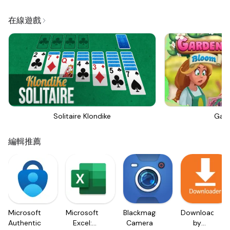
在線遊戲
Solitaire Klondike
Gar
編輯推薦
Microsoft
Microsoft
Blackmagic
Downloader
Authenticator
Excel:
Camera
by