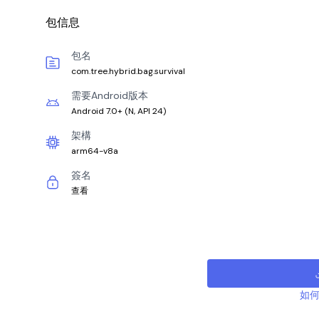
包信息
包名
com.tree.hybrid.bag.survival
需要Android版本
Android 7.0+
(
N, API 24
)
架構
arm64-v8a
簽名
查看
如何