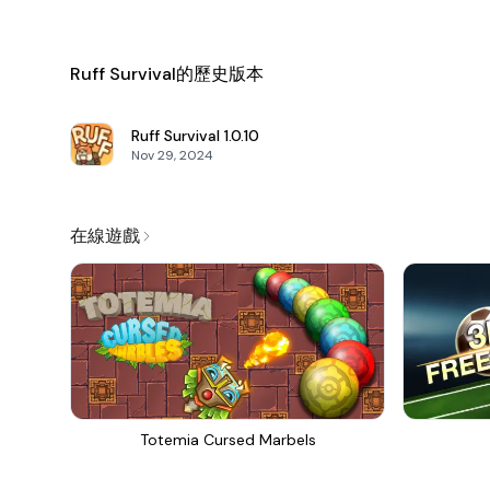
Ruff Survival的歷史版本
Ruff Survival
1.0.10
Nov 29, 2024
在線遊戲
Totemia Cursed Marbels