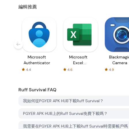
編輯推薦
Microsoft
Microsoft
Blackmagi
Authenticator
Excel:
Camera
Spreadsheets
4.4
4.6
4.9
Ruff Survival
FAQ
我如何從PGYER APK HUB下載Ruff Survival？
PGYER APK HUB上的Ruff Survival免費下載嗎？
我需要在PGYER APK HUB上下載Ruff Survival時需要帳戶