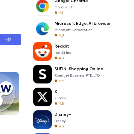
Google Chrome
Google LLC
4.1
Microsoft Edge: AI browser
Microsoft Corporation
4.8
下載
Reddit
reddit Inc.
4.6
SHEIN-Shopping Online
Roadget Business PTE. LTD.
4.4
X
X Corp.
4.6
Disney+
Skip Card
Disney
4.5