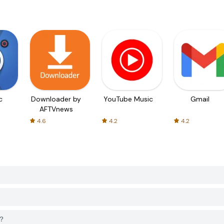
c
Downloader by
YouTube Music
Gmail
AFTVnews
4.6
4.2
4.2
嗎？