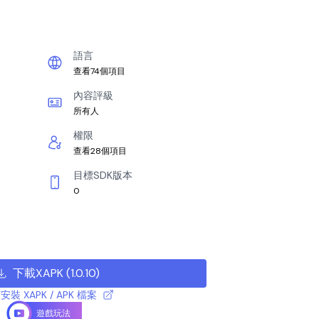
語言
查看74個項目
內容評級
所有人
權限
查看28個項目
目標SDK版本
0
下載XAPK
(
1.0.10
)
安裝 XAPK / APK 檔案
遊戲玩法