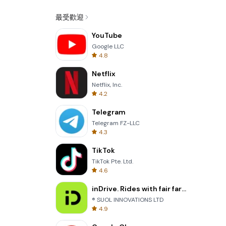
最受歡迎
YouTube
Google LLC
4.8
Netflix
Netflix, Inc.
4.2
Telegram
Telegram FZ-LLC
4.3
TikTok
TikTok Pte. Ltd.
4.6
inDrive. Rides with fair fares
® SUOL INNOVATIONS LTD
4.9