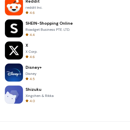
Reddit
reddit Inc.
4.6
SHEIN-Shopping Online
Roadget Business PTE. LTD.
4.4
X
X Corp.
4.6
Disney+
Disney
4.5
Shizuku
Xingchen & Rikka
4.0