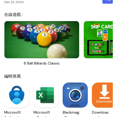
Dec 22, 2024
在線遊戲
8 Ball Billiards Classic
Sk
編輯推薦
Microsoft
Microsoft
Blackmagic
Downloader