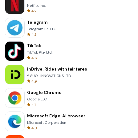
Netflix, Inc.
4.2
Telegram
Telegram FZ-LLC
4.3
TikTok
TikTok Pte. Ltd.
4.6
inDrive. Rides with fair fares
® SUOL INNOVATIONS LTD
4.9
Google Chrome
Google LLC
4.1
Microsoft Edge: AI browser
Microsoft Corporation
4.8