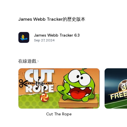
James Webb Tracker的歷史版本
James Webb Tracker
6.3
Sep 27, 2024
在線遊戲
Cut The Rope