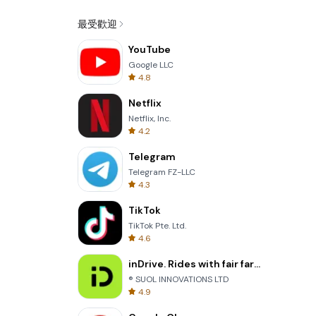
最受歡迎
YouTube
Google LLC
4.8
Netflix
Netflix, Inc.
4.2
Telegram
Telegram FZ-LLC
4.3
TikTok
TikTok Pte. Ltd.
4.6
inDrive. Rides with fair fares
® SUOL INNOVATIONS LTD
4.9