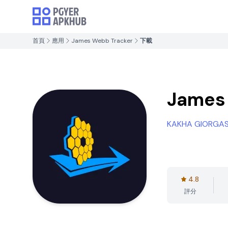
首頁
應用
James Webb Tracker
下載
James
KAKHA GIORGAS
4.8
評分