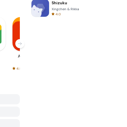
Shizuku
Xingchen & Rikka
4.0
AliExpress
Signal Private
Spotify - Music
Messenger
and Podcasts
4.5
4.3
4.6