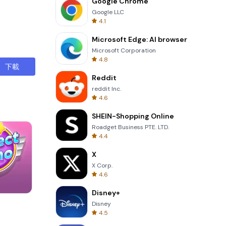
Google Chrome
Google LLC
4.1
Microsoft Edge: AI browser
Microsoft Corporation
4.8
下載
Reddit
reddit Inc.
4.6
SHEIN-Shopping Online
Roadget Business PTE. LTD.
4.4
X
X Corp.
4.6
Disney+
Tower Crash 3D
Disney
4.5