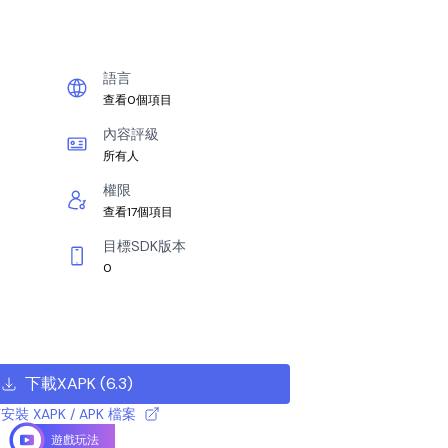
語言
查看0個項目
內容評級
所有人
權限
查看17個項目
目標SDK版本
0
下載XAPK
(
6.3
)
安裝 XAPK / APK 檔案
遊戲玩法