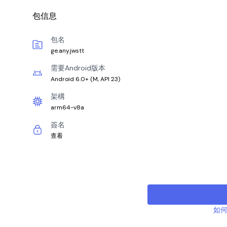
包信息
包名
ge.any.jwstt
需要Android版本
Android 6.0+
(
M, API 23
)
架構
arm64-v8a
簽名
查看
如何