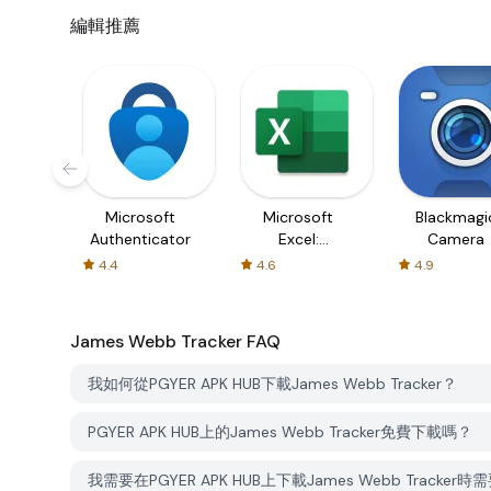
編輯推薦
Microsoft
Microsoft
Blackmagi
Authenticator
Excel:
Camera
Spreadsheets
4.4
4.6
4.9
James Webb Tracker
FAQ
我如何從PGYER APK HUB下載James Webb Tracker？
PGYER APK HUB上的James Webb Tracker免費下載嗎？
我需要在PGYER APK HUB上下載James Webb Tracker