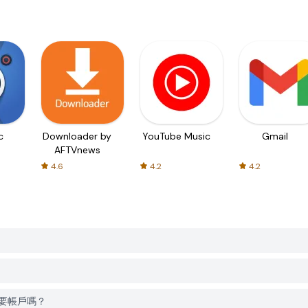
c
Downloader by
YouTube Music
Gmail
AFTVnews
4.6
4.2
4.2
時需要帳戶嗎？