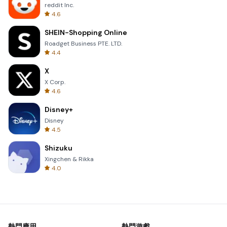
reddit Inc.
4.6
SHEIN-Shopping Online
Roadget Business PTE. LTD.
4.4
X
X Corp.
4.6
Disney+
Disney
4.5
Shizuku
Xingchen & Rikka
4.0
熱門應用
熱門遊戲