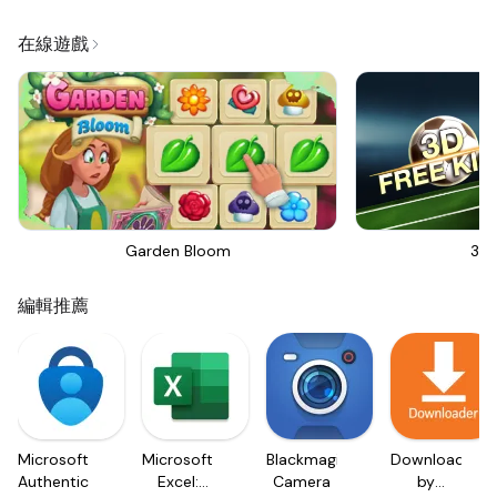
在線遊戲
Garden Bloom
3D 
編輯推薦
Microsoft
Microsoft
Blackmagic
Downloader
Authenticator
Excel:
Camera
by