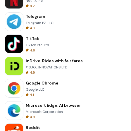
Netflix, Inc.
4.2
Telegram
Telegram FZ-LLC
4.3
TikTok
TikTok Pte. Ltd.
4.6
inDrive. Rides with fair fares
® SUOL INNOVATIONS LTD
4.9
Google Chrome
Google LLC
4.1
Microsoft Edge: AI browser
Microsoft Corporation
4.8
Reddit