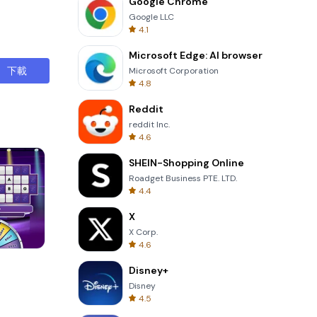
Google Chrome
Google LLC
4.1
Microsoft Edge: AI browser
下載
Microsoft Corporation
4.8
Reddit
reddit Inc.
4.6
SHEIN-Shopping Online
Roadget Business PTE. LTD.
4.4
X
X Corp.
4.6
One Stroke
Disney+
Disney
4.5