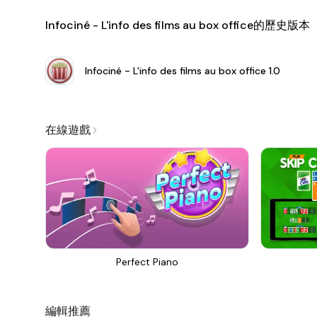
Infociné - L'info des films au box office的歷史版本
Infociné - L'info des films au box office
1.0
在線遊戲
Perfect Piano
編輯推薦