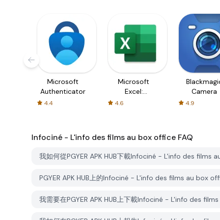
Microsoft
Microsoft
Blackmagi
Authenticator
Excel:
Camera
Spreadsheets
4.4
4.6
4.9
Infociné - L'info des films au box office
FAQ
我如何從PGYER APK HUB下載Infociné - L'info des films au
PGYER APK HUB上的Infociné - L'info des films au bo
我需要在PGYER APK HUB上下載Infociné - L'info des fil