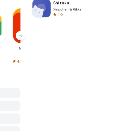
Shizuku
Xingchen & Rikka
4.0
AliExpress
Signal Private
Spotify - Music
Messenger
and Podcasts
4.5
4.3
4.6