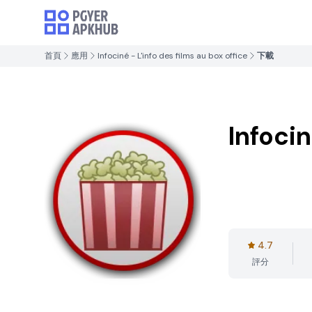
首頁
應用
Infociné - L'info des films au box office
下載
Infocin
4.7
評分