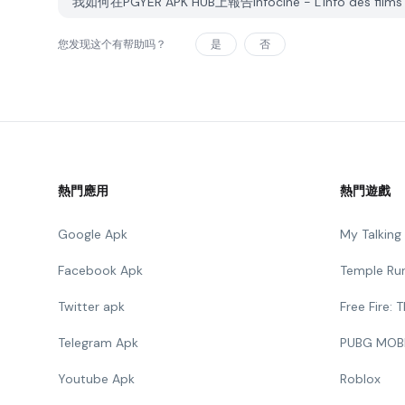
我如何在PGYER APK HUB上報告Infociné - L'info des film
您发现这个有帮助吗？
是
否
熱門應用
熱門遊戲
Google Apk
My Talkin
Facebook Apk
Temple Ru
Twitter apk
Free Fire:
Telegram Apk
PUBG MOB
Youtube Apk
Roblox