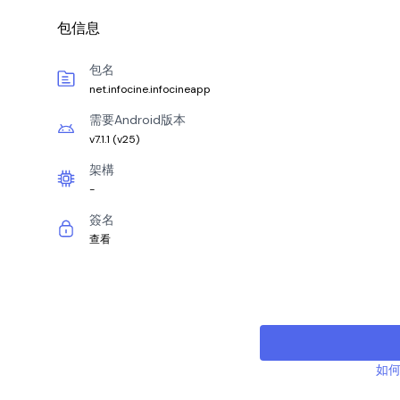
包信息
包名
net.infocine.infocineapp
需要Android版本
v7.1.1
(
v25
)
架構
-
簽名
查看
如何