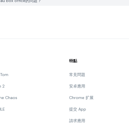
s au box office的問題？
特點
g Tom
常見問題
n 2
安卓應用
 The Chaos
Chrome 扩展
ILE
提交 App
請求應用