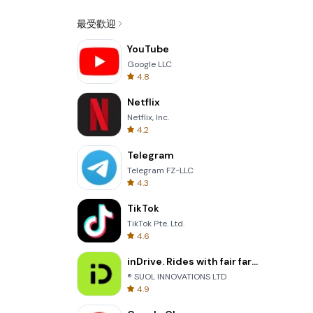
最受歡迎
YouTube
Google LLC
4.8
Netflix
Netflix, Inc.
4.2
Telegram
Telegram FZ-LLC
4.3
TikTok
TikTok Pte. Ltd.
4.6
inDrive. Rides with fair fares
® SUOL INNOVATIONS LTD
4.9