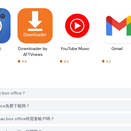
c
Downloader by
YouTube Music
Gmail
AFTVnews
4.6
4.2
4.2
 box office？
x office免費下載嗎？
ms au box office時需要帳戶嗎？