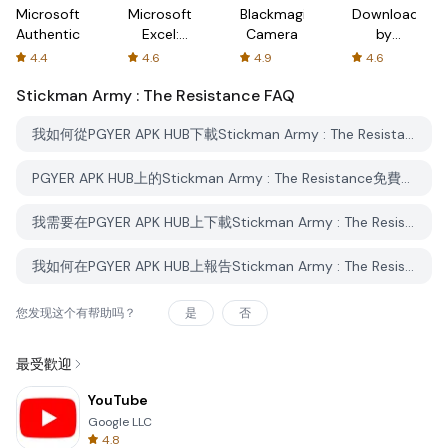
Microsoft
Microsoft
Blackmagic
Downloader
Authenticator
Excel:
Camera
by
Spreadsheets
AFTVnews
4.4
4.6
4.9
4.6
Stickman Army : The Resistance
FAQ
我如何從PGYER APK HUB下載Stickman Army : The Resistance？
PGYER APK HUB上的Stickman Army : The Resistance免費下載嗎？
我需要在PGYER APK HUB上下載Stickman Army : The Resistance時需要帳戶嗎？
我如何在PGYER APK HUB上報告Stickman Army : The Resistance的問題？
您发现这个有帮助吗？
是
否
最受歡迎
YouTube
Google LLC
4.8