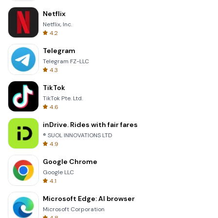
Netflix
Netflix, Inc.
4.2
Telegram
Telegram FZ-LLC
4.3
TikTok
TikTok Pte. Ltd.
4.6
inDrive. Rides with fair fares
® SUOL INNOVATIONS LTD
4.9
Google Chrome
Google LLC
4.1
Microsoft Edge: AI browser
Microsoft Corporation