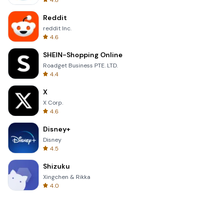
4.8
Reddit
reddit Inc.
4.6
SHEIN-Shopping Online
Roadget Business PTE. LTD.
4.4
X
X Corp.
4.6
Disney+
Disney
4.5
Shizuku
Xingchen & Rikka
4.0