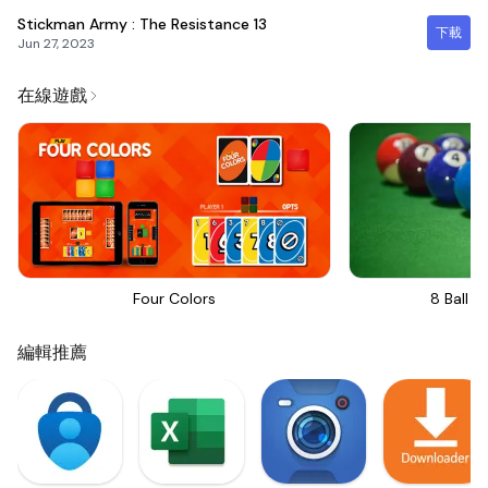
Stickman Army : The Resistance
13
下載
Jun 27, 2023
在線遊戲
Four Colors
8 Ball Bi
編輯推薦