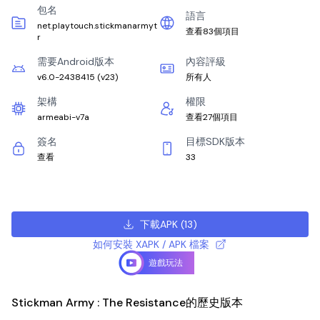
包名
語言
net.playtouch.stickmanarmyt
查看83個項目
r
需要Android版本
內容評級
v6.0-2438415
(
v23
)
所有人
架構
權限
armeabi-v7a
查看27個項目
簽名
目標SDK版本
查看
33
下載APK
(
13
)
如何安裝 XAPK / APK 檔案
遊戲玩法
Stickman Army : The Resistance的歷史版本