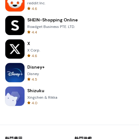
reddit Inc.
4.6
SHEIN-Shopping Online
Roadget Business PTE. LTD.
4.4
X
X Corp.
4.6
Disney+
Disney
4.5
Shizuku
Xingchen & Rikka
4.0
熱門應用
熱門遊戲