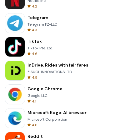
Netflix, Inc.
4.2
Telegram
Telegram FZ-LLC
4.3
TikTok
TikTok Pte. Ltd.
4.6
inDrive. Rides with fair fares
® SUOL INNOVATIONS LTD
4.9
Google Chrome
Google LLC
4.1
Microsoft Edge: AI browser
Microsoft Corporation
4.8
Reddit