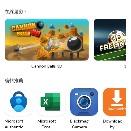
在線遊戲
Cannon Balls 3D
3D 
編輯推薦
Microsoft
Microsoft
Blackmagic
Downloader
Authenticator
Excel:
Camera
by