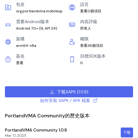
包名
語言
org.portlandvma.mobileup
查看0個項目
需要Android版本
內容評級
Android 7.0+
(
N, API 24
)
所有人
架構
權限
arm64-v8a
查看36個項目
簽名
目標SDK版本
查看
0
下載XAPK
(
1.0.8
)
如何安裝 XAPK / APK 檔案
PortlandVMA Community的歷史版本
PortlandVMA Community
1.0.8
下載
Mar 17, 2025