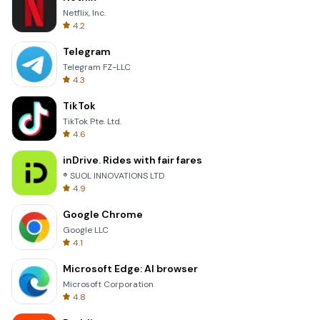
Netflix, Inc.
4.2
Telegram
Telegram FZ-LLC
4.3
TikTok
TikTok Pte. Ltd.
4.6
inDrive. Rides with fair fares
® SUOL INNOVATIONS LTD
4.9
Google Chrome
Google LLC
4.1
Microsoft Edge: AI browser
Microsoft Corporation
4.8