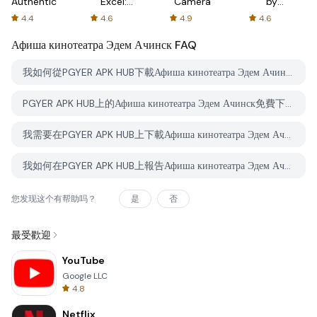
Authenticator
Excel:
Camera
by
Spreadsheets
AFTVnews
4.4
4.6
4.9
4.6
Афиша кинотеатра Эдем Ачинск
FAQ
我如何從PGYER APK HUB下載Афиша кинотеатра Эдем Ачинск？
PGYER APK HUB上的Афиша кинотеатра Эдем Ачинск免費下載嗎？
我需要在PGYER APK HUB上下載Афиша кинотеатра Эдем Ачинск時需要帳戶嗎？
我如何在PGYER APK HUB上報告Афиша кинотеатра Эдем Ачинск的問題？
您发现这个有帮助吗？
是
否
最受歡迎
YouTube
Google LLC
4.8
Netflix