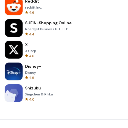
Reddit
reddit Inc.
4.6
SHEIN-Shopping Online
Roadget Business PTE. LTD.
4.4
X
X Corp.
4.6
Disney+
Disney
4.5
Shizuku
Xingchen & Rikka
4.0