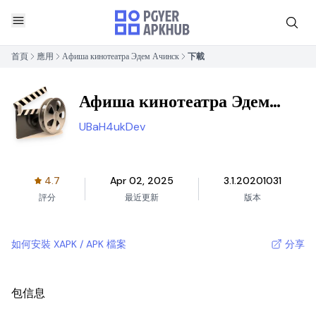
首頁
應用
Афиша кинотеатра Эдем Ачинск
下載
Афиша кинотеатра Эдем
Ачинск
UBaH4ukDev
4.7
Apr 02, 2025
3.1.20201031
評分
最近更新
版本
如何安裝 XAPK / APK 檔案
分享
包信息