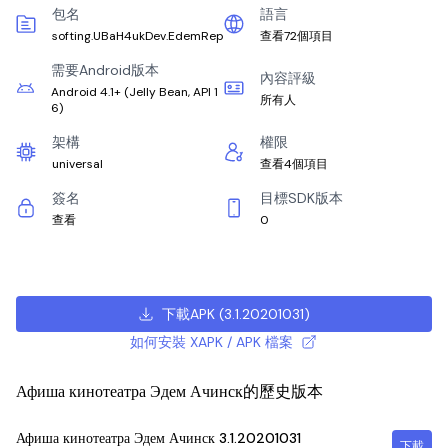
包名
語言
softing.UBaH4ukDev.EdemRep
查看72個項目
需要Android版本
內容評級
Android 4.1+
(
Jelly Bean, API 1
所有人
6
)
架構
權限
universal
查看4個項目
簽名
目標SDK版本
查看
0
下載APK
(
3.1.20201031
)
如何安裝 XAPK / APK 檔案
Афиша кинотеатра Эдем Ачинск的歷史版本
Афиша кинотеатра Эдем Ачинск
3.1.20201031
下載