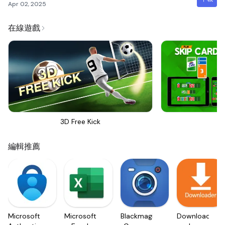
Apr 02, 2025
在線遊戲
3D Free Kick
Sk
編輯推薦
Microsoft
Microsoft
Blackmagic
Downloader