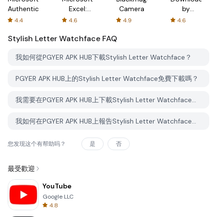
Authenticator
Excel:
Camera
by
Spreadsheets
AFTVnews
4.4
4.6
4.9
4.6
Stylish Letter Watchface
FAQ
我如何從PGYER APK HUB下載Stylish Letter Watchface？
PGYER APK HUB上的Stylish Letter Watchface免費下載嗎？
我需要在PGYER APK HUB上下載Stylish Letter Watchface時需要帳戶嗎？
我如何在PGYER APK HUB上報告Stylish Letter Watchface的問題？
您发现这个有帮助吗？
是
否
最受歡迎
YouTube
Google LLC
4.8