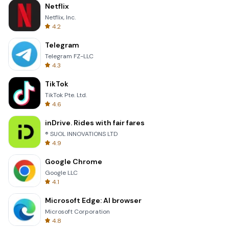
Netflix
Netflix, Inc.
4.2
Telegram
Telegram FZ-LLC
4.3
TikTok
TikTok Pte. Ltd.
4.6
inDrive. Rides with fair fares
® SUOL INNOVATIONS LTD
4.9
Google Chrome
Google LLC
4.1
Microsoft Edge: AI browser
Microsoft Corporation
4.8