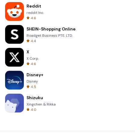
Reddit
reddit Inc.
4.6
SHEIN-Shopping Online
Roadget Business PTE. LTD.
4.4
X
X Corp.
4.6
Disney+
Disney
4.5
Shizuku
Xingchen & Rikka
4.0