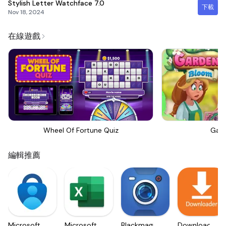
Stylish Letter Watchface
7.0
下載
Nov 18, 2024
在線遊戲
Wheel Of Fortune Quiz
Gar
編輯推薦
Microsoft
Microsoft
Blackmagic
Downloader