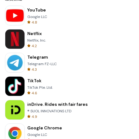
YouTube
Google LLC
4.8
Netflix
Netflix, Inc.
4.2
Telegram
Telegram FZ-LLC
4.3
TikTok
TikTok Pte. Ltd.
4.6
inDrive. Rides with fair fares
® SUOL INNOVATIONS LTD
4.9
Google Chrome
Google LLC