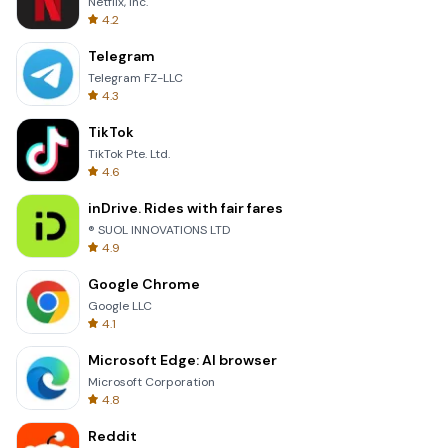
Netflix, Inc.
4.2
Telegram
Telegram FZ-LLC
4.3
TikTok
TikTok Pte. Ltd.
4.6
inDrive. Rides with fair fares
® SUOL INNOVATIONS LTD
4.9
Google Chrome
Google LLC
4.1
Microsoft Edge: AI browser
Microsoft Corporation
4.8
Reddit