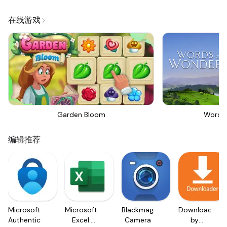
在线游戏
Garden Bloom
Words
编辑推荐
Microsoft
Microsoft
Blackmagic
Downloader
Authenticator
Excel:
Camera
by