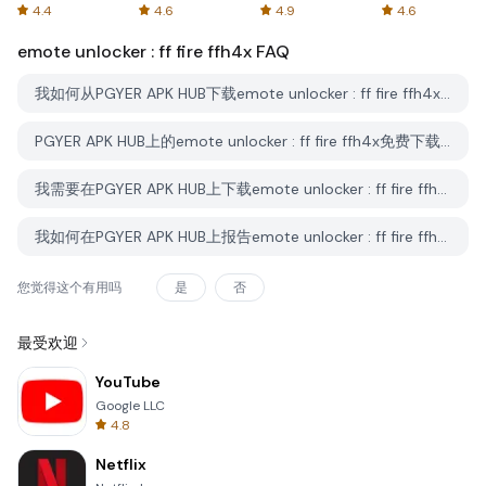
Spreadsheets
AFTVnews
4.4
4.6
4.9
4.6
emote unlocker : ff fire ffh4x
FAQ
我如何从PGYER APK HUB下载emote unlocker : ff fire ffh4x？
PGYER APK HUB上的emote unlocker : ff fire ffh4x免费下载吗？
我需要在PGYER APK HUB上下载emote unlocker : ff fire ffh4x时需要账户吗？
我如何在PGYER APK HUB上报告emote unlocker : ff fire ffh4x的问题？
您觉得这个有用吗
是
否
最受欢迎
YouTube
Google LLC
4.8
Netflix