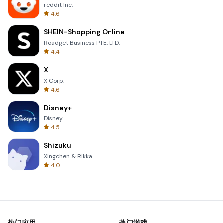
reddit Inc.
4.6
SHEIN-Shopping Online
Roadget Business PTE. LTD.
4.4
X
X Corp.
4.6
Disney+
Disney
4.5
Shizuku
Xingchen & Rikka
4.0
热门应用
热门游戏