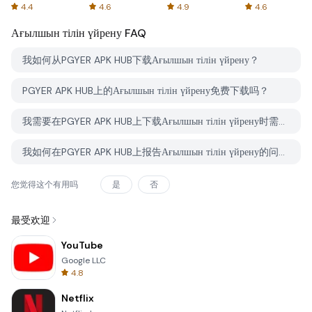
Spreadsheets
AFTVnews
4.4
4.6
4.9
4.6
Ағылшын тілін үйрену
FAQ
我如何从PGYER APK HUB下载Ағылшын тілін үйрену？
PGYER APK HUB上的Ағылшын тілін үйрену免费下载吗？
我需要在PGYER APK HUB上下载Ағылшын тілін үйрену时需要账户吗？
我如何在PGYER APK HUB上报告Ағылшын тілін үйрену的问题？
您觉得这个有用吗
是
否
最受欢迎
YouTube
Google LLC
4.8
Netflix