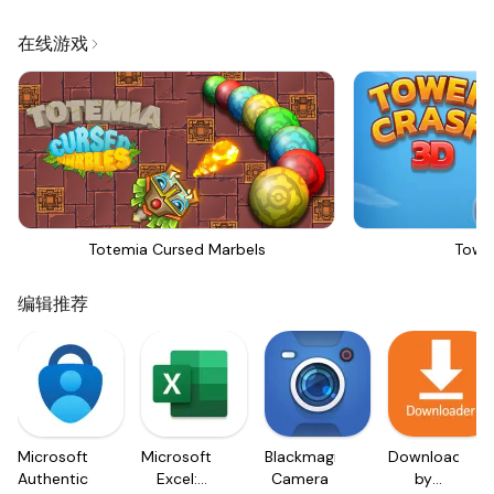
在线游戏
Totemia Cursed Marbels
Towe
编辑推荐
Microsoft
Microsoft
Blackmagic
Downloader
Authenticator
Excel:
Camera
by