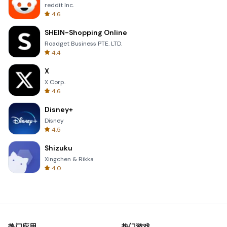
reddit Inc.
4.6
SHEIN-Shopping Online
Roadget Business PTE. LTD.
4.4
X
X Corp.
4.6
Disney+
Disney
4.5
Shizuku
Xingchen & Rikka
4.0
热门应用
热门游戏