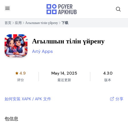
首页
应用
Ағылшын тілін үйрену
下载
Ағылшын тілін үйрену
Aıtý Apps
4.9
May 14, 2025
4.3.0
评分
最近更新
版本
如何安装 XAPK / APK 文件
分享
包信息