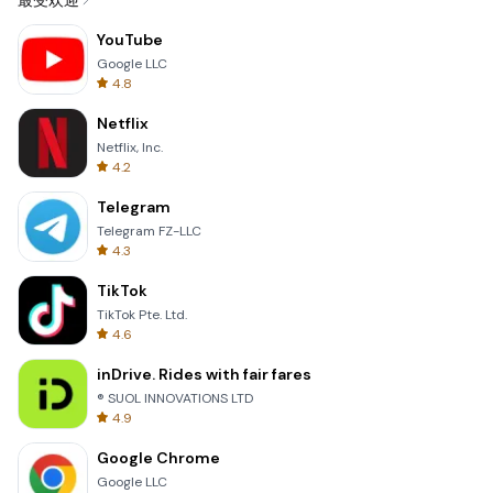
最受欢迎
YouTube
Google LLC
4.8
Netflix
Netflix, Inc.
4.2
Telegram
Telegram FZ-LLC
4.3
TikTok
TikTok Pte. Ltd.
4.6
inDrive. Rides with fair fares
® SUOL INNOVATIONS LTD
4.9
Google Chrome
Google LLC