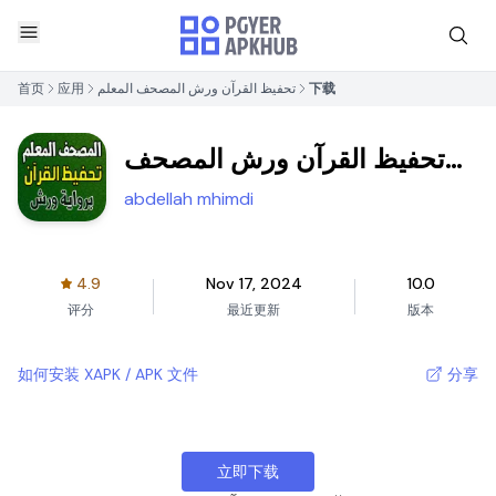
首页
应用
تحفيظ القرآن ورش المصحف المعلم
下载
تحفيظ القرآن ورش المصحف
المعلم
abdellah mhimdi
4.9
Nov 17, 2024
10.0
评分
最近更新
版本
如何安装 XAPK / APK 文件
分享
立即下载