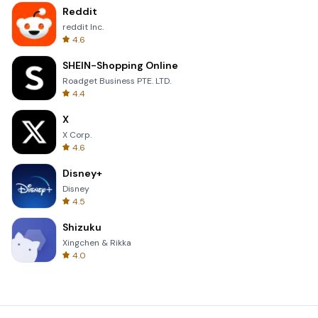
Reddit
reddit Inc.
4.6
SHEIN-Shopping Online
Roadget Business PTE. LTD.
4.4
X
X Corp.
4.6
Disney+
Disney
4.5
Shizuku
Xingchen & Rikka
4.0