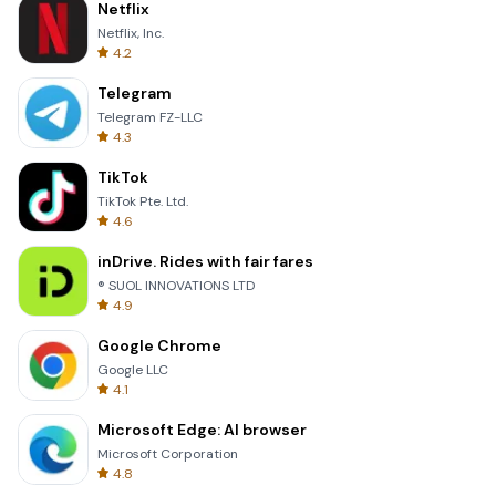
Netflix
Netflix, Inc.
4.2
Telegram
Telegram FZ-LLC
4.3
TikTok
TikTok Pte. Ltd.
4.6
inDrive. Rides with fair fares
® SUOL INNOVATIONS LTD
4.9
Google Chrome
Google LLC
4.1
Microsoft Edge: AI browser
Microsoft Corporation
4.8