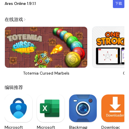
Ares Online
1.9.1.1
下载
在线游戏
Totemia Cursed Marbels
On
编辑推荐
Microsoft
Microsoft
Blackmagic
Downloader