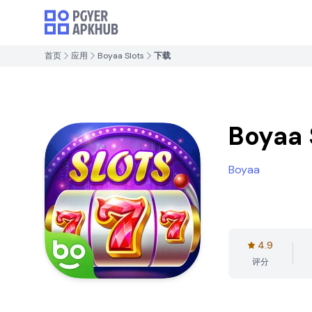
首页
应用
Boyaa Slots
下载
Boyaa 
Boyaa
4.9
评分