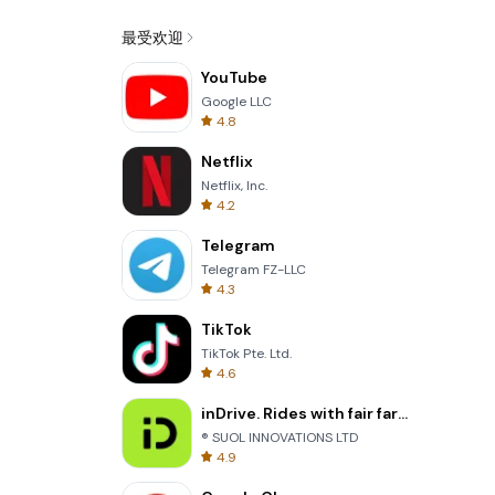
最受欢迎
YouTube
Google LLC
4.8
Netflix
Netflix, Inc.
4.2
Telegram
Telegram FZ-LLC
4.3
TikTok
TikTok Pte. Ltd.
4.6
inDrive. Rides with fair fares
® SUOL INNOVATIONS LTD
4.9