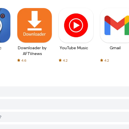
c
Downloader by
YouTube Music
Gmail
AFTVnews
4.6
4.2
4.2
？