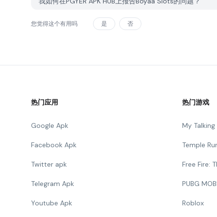
我如何在PGYER APK HUB上报告Boyaa Slots的问题？
您觉得这个有用吗
是
否
热门应用
热门游戏
Google Apk
My Talkin
Facebook Apk
Temple Ru
Twitter apk
Free Fire:
Telegram Apk
PUBG MOB
Youtube Apk
Roblox