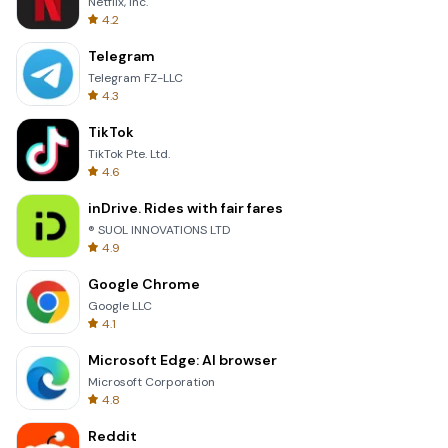
Netflix, Inc.
4.2
Telegram
Telegram FZ-LLC
4.3
TikTok
TikTok Pte. Ltd.
4.6
inDrive. Rides with fair fares
® SUOL INNOVATIONS LTD
4.9
Google Chrome
Google LLC
4.1
Microsoft Edge: AI browser
Microsoft Corporation
4.8
Reddit