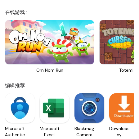
在线游戏
Om Nom Run
Totemia 
编辑推荐
Microsoft
Microsoft
Blackmagic
Downloader
Authenticator
Excel:
Camera
by