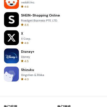
reddit Inc.
4.6
SHEIN-Shopping Online
Roadget Business PTE. LTD.
4.4
X
X Corp.
4.6
Disney+
Disney
4.5
Shizuku
Xingchen & Rikka
4.0
热门应用
热门游戏