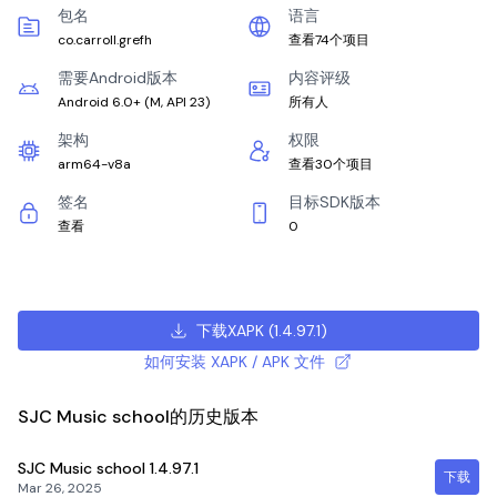
包名
语言
co.carroll.grefh
查看74个项目
需要Android版本
内容评级
Android 6.0+
(
M, API 23
)
所有人
架构
权限
arm64-v8a
查看30个项目
签名
目标SDK版本
查看
0
下载XAPK
(
1.4.97.1
)
如何安装 XAPK / APK 文件
SJC Music school的历史版本
SJC Music school
1.4.97.1
下载
Mar 26, 2025