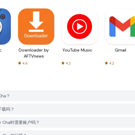
c
Downloader by
YouTube Music
Gmail
AFTVnews
4.6
4.2
4.2
 Cha？
免费下载吗？
lator Cha时需要账户吗？