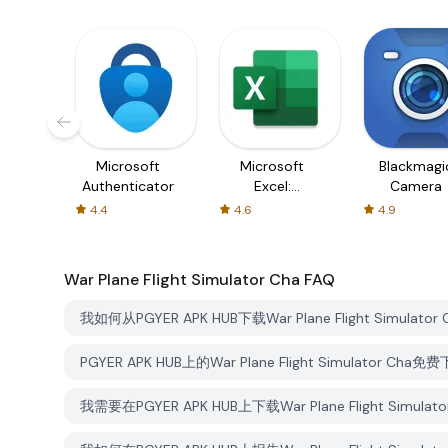
Microsoft
Microsoft
Blackmagi
Authenticator
Excel:
Camera
Spreadsheets
4.4
4.6
4.9
War Plane Flight Simulator Cha
FAQ
我如何从PGYER APK HUB下载War Plane Flight Simulator
PGYER APK HUB上的War Plane Flight Simulator Cha
我需要在PGYER APK HUB上下载War Plane Flight Simu