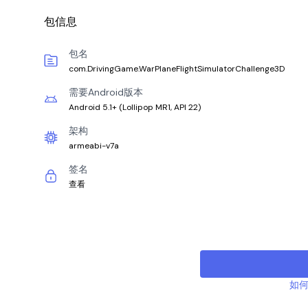
包信息
包名
com.DrivingGame.WarPlaneFlightSimulatorChallenge3D
需要Android版本
Android 5.1+
(
Lollipop MR1, API 22
)
架构
armeabi-v7a
签名
查看
如何