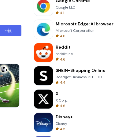
Google Chrome
Google LLC
4.1
Microsoft Edge: AI browser
下载
Microsoft Corporation
4.8
Reddit
reddit Inc.
4.6
SHEIN-Shopping Online
Roadget Business PTE. LTD.
4.4
X
X Corp.
4.6
Tower Crash 3D
Disney+
Disney
4.5