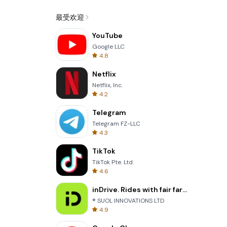
最受欢迎
YouTube
Google LLC
4.8
Netflix
Netflix, Inc.
4.2
Telegram
Telegram FZ-LLC
4.3
TikTok
TikTok Pte. Ltd.
4.6
inDrive. Rides with fair fares
® SUOL INNOVATIONS LTD
4.9