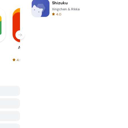
Shizuku
Xingchen & Rikka
4.0
AliExpress
Signal Private
Spotify - Music
Messenger
and Podcasts
4.5
4.3
4.6