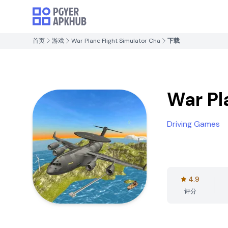
首页
游戏
War Plane Flight Simulator Cha
下载
War Pl
Driving Games
4.9
评分