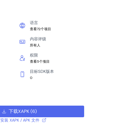
语言
查看72个项目
内容评级
所有人
权限
查看5个项目
目标SDK版本
0
下载XAPK
(
6
)
安装 XAPK / APK 文件