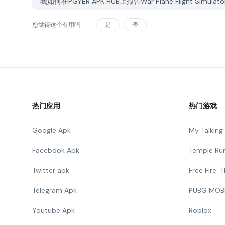
我如何在PGYER APK HUB上报告War Plane Flight Simula
您觉得这个有用吗
是
否
热门应用
热门游戏
Google Apk
My Talkin
Facebook Apk
Temple Ru
Twitter apk
Free Fire:
Telegram Apk
PUBG MOB
Youtube Apk
Roblox