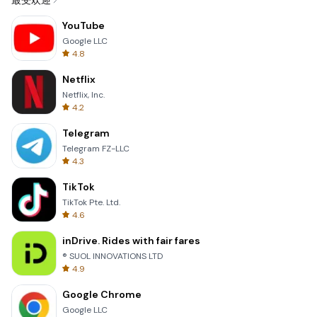
最受欢迎
YouTube
Google LLC
4.8
Netflix
Netflix, Inc.
4.2
Telegram
Telegram FZ-LLC
4.3
TikTok
TikTok Pte. Ltd.
4.6
inDrive. Rides with fair fares
® SUOL INNOVATIONS LTD
4.9
Google Chrome
Google LLC