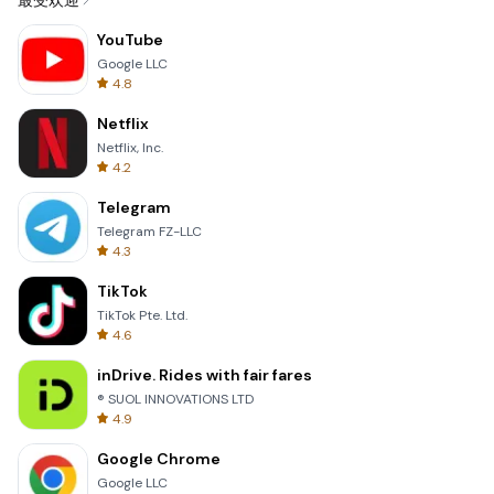
最受欢迎
YouTube
Google LLC
4.8
Netflix
Netflix, Inc.
4.2
Telegram
Telegram FZ-LLC
4.3
TikTok
TikTok Pte. Ltd.
4.6
inDrive. Rides with fair fares
® SUOL INNOVATIONS LTD
4.9
Google Chrome
Google LLC