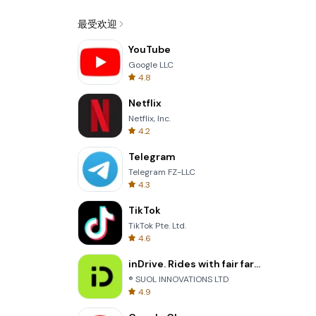
最受欢迎
YouTube
Google LLC
4.8
Netflix
Netflix, Inc.
4.2
Telegram
Telegram FZ-LLC
4.3
TikTok
TikTok Pte. Ltd.
4.6
inDrive. Rides with fair fares
® SUOL INNOVATIONS LTD
4.9