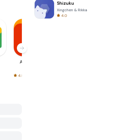
Shizuku
Xingchen & Rikka
4.0
AliExpress
Signal Private
Spotify - Music
Messenger
and Podcasts
4.5
4.3
4.6