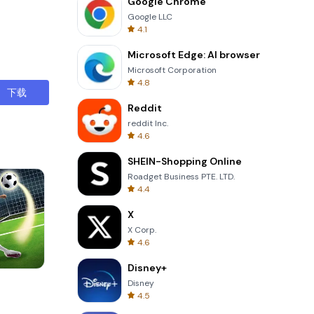
Google Chrome
Google LLC
4.1
Microsoft Edge: AI browser
Microsoft Corporation
4.8
下载
Reddit
reddit Inc.
4.6
SHEIN-Shopping Online
Roadget Business PTE. LTD.
4.4
X
X Corp.
4.6
Disney+
Skip Card
Disney
4.5