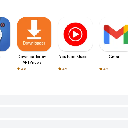
c
Downloader by
YouTube Music
Gmail
AFTVnews
4.6
4.2
4.2
？