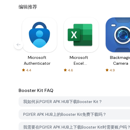
编辑推荐
Microsoft
Microsoft
Blackmagi
Authenticator
Excel:
Camera
Spreadsheets
4.4
4.6
4.9
Booster Kit
FAQ
我如何从PGYER APK HUB下载Booster Kit？
PGYER APK HUB上的Booster Kit免费下载吗？
我需要在PGYER APK HUB上下载Booster Kit时需要账户吗