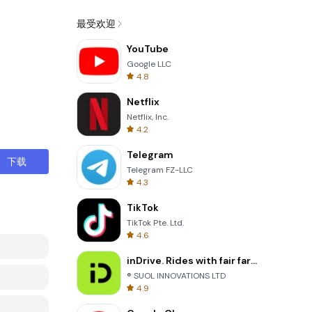
最受欢迎
YouTube
Google LLC
4.8
Netflix
Netflix, Inc.
4.2
Telegram
下载
Telegram FZ-LLC
4.3
TikTok
TikTok Pte. Ltd.
4.6
inDrive. Rides with fair fares
® SUOL INNOVATIONS LTD
4.9