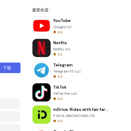
最受欢迎
YouTube
Google LLC
4.8
Netflix
Netflix, Inc.
4.2
Telegram
下载
Telegram FZ-LLC
4.3
TikTok
TikTok Pte. Ltd.
4.6
inDrive. Rides with fair fares
® SUOL INNOVATIONS LTD
4.9