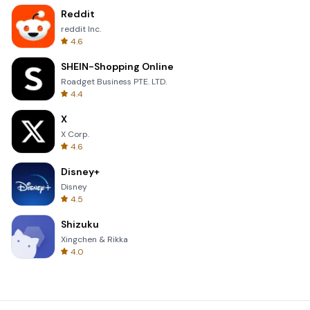
Reddit
reddit Inc.
4.6
SHEIN-Shopping Online
Roadget Business PTE. LTD.
4.4
X
X Corp.
4.6
Disney+
Disney
4.5
Shizuku
Xingchen & Rikka
4.0