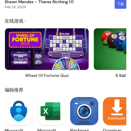
Shawn Mendes - Theres Nothing
1.0
下载
Feb 23, 2025
在线游戏
Wheel Of Fortune Quiz
8 Ball Bi
编辑推荐
Microsoft
Microsoft
Blackmagic
Downloader