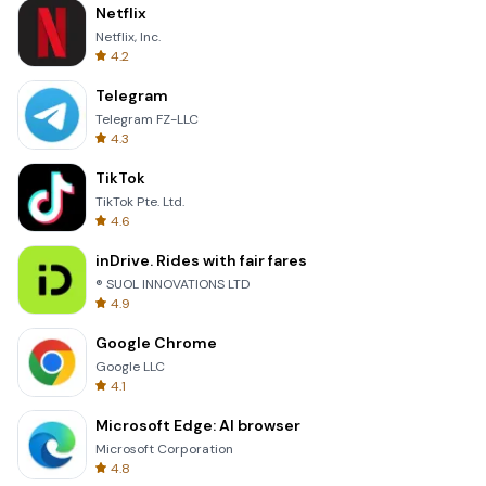
Netflix
Netflix, Inc.
4.2
Telegram
Telegram FZ-LLC
4.3
TikTok
TikTok Pte. Ltd.
4.6
inDrive. Rides with fair fares
® SUOL INNOVATIONS LTD
4.9
Google Chrome
Google LLC
4.1
Microsoft Edge: AI browser
Microsoft Corporation
4.8