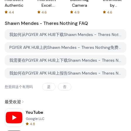
Authenticator
Excel:
Camera
by
Spreadsheets
AFTVnews
4.4
4.6
4.9
4.6
Shawn Mendes - Theres Nothing
FAQ
我如何从PGYER APK HUB下载Shawn Mendes - Theres Nothing？
PGYER APK HUB上的Shawn Mendes - Theres Nothing免费下载吗？
我需要在PGYER APK HUB上下载Shawn Mendes - Theres Nothing时需要账户吗？
我如何在PGYER APK HUB上报告Shawn Mendes - Theres Nothing的问题？
您觉得这个有用吗
是
否
最受欢迎
YouTube
Google LLC
4.8