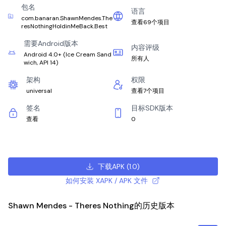
包名
语言
com.banaran.ShawnMendes.The
查看69个项目
resNothingHoldinMeBack.Best
需要Android版本
内容评级
Android 4.0+
(
Ice Cream Sand
所有人
wich, API 14
)
架构
权限
universal
查看7个项目
签名
目标SDK版本
查看
0
下载APK
(
1.0
)
如何安装 XAPK / APK 文件
Shawn Mendes - Theres Nothing的历史版本