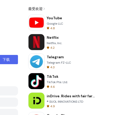
最受欢迎
YouTube
Google LLC
4.8
Netflix
Netflix, Inc.
4.2
Telegram
下载
Telegram FZ-LLC
4.3
TikTok
TikTok Pte. Ltd.
4.6
inDrive. Rides with fair fares
® SUOL INNOVATIONS LTD
4.9