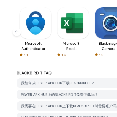
Microsoft
Microsoft
Blackmagi
Authenticator
Excel:
Camera
Spreadsheets
4.4
4.6
4.9
BLACKBIRD T
FAQ
我如何从PGYER APK HUB下载BLACKBIRD T？
PGYER APK HUB上的BLACKBIRD T免费下载吗？
我需要在PGYER APK HUB上下载BLACKBIRD T时需要账户