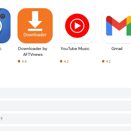
c
Downloader by
YouTube Music
Gmail
AFTVnews
4.6
4.2
4.2
吗？