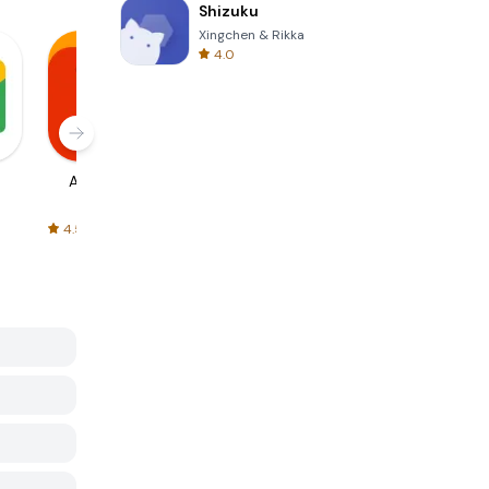
Shizuku
Xingchen & Rikka
4.0
AliExpress
Signal Private
Spotify - Music
Messenger
and Podcasts
4.5
4.3
4.6