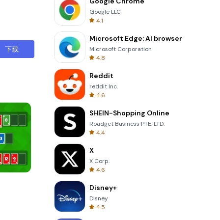
Google Chrome
Google LLC
4.1
Microsoft Edge: AI browser
下载
Microsoft Corporation
4.8
Reddit
reddit Inc.
4.6
SHEIN-Shopping Online
Roadget Business PTE. LTD.
4.4
X
X Corp.
4.6
8 Ball Billiards Classic
Disney+
Disney
4.5