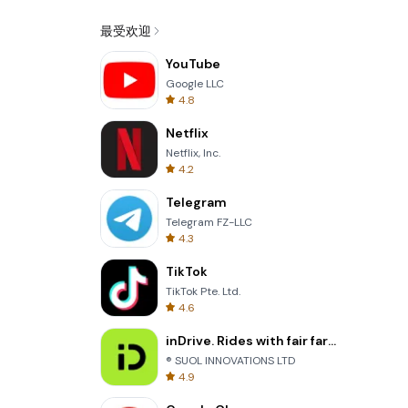
最受欢迎
YouTube
Google LLC
4.8
Netflix
Netflix, Inc.
4.2
Telegram
Telegram FZ-LLC
4.3
TikTok
TikTok Pte. Ltd.
4.6
inDrive. Rides with fair fares
® SUOL INNOVATIONS LTD
4.9