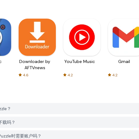
c
Downloader by
YouTube Music
Gmail
AFTVnews
4.6
4.2
4.2
zzle？
e免费下载吗？
es Puzzle时需要账户吗？