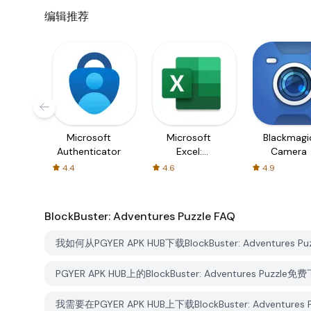
编辑推荐
Microsoft
Microsoft
Blackmagi
Authenticator
Excel:
Camera
Spreadsheets
4.4
4.6
4.9
BlockBuster: Adventures Puzzle
FAQ
我如何从PGYER APK HUB下载BlockBuster: Adventures Pu
PGYER APK HUB上的BlockBuster: Adventures Puzzl
我需要在PGYER APK HUB上下载BlockBuster: Adventur