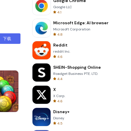
Google Chrome
Google LLC
4.1
Microsoft Edge: AI browser
Microsoft Corporation
4.8
下载
Reddit
reddit Inc.
4.6
SHEIN-Shopping Online
Roadget Business PTE. LTD.
4.4
X
X Corp.
4.6
Disney+
s
Four Colors
Disney
4.5