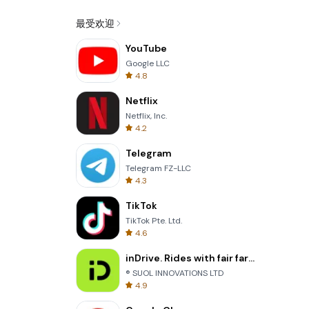
最受欢迎
YouTube
Google LLC
4.8
Netflix
Netflix, Inc.
4.2
Telegram
Telegram FZ-LLC
4.3
TikTok
TikTok Pte. Ltd.
4.6
inDrive. Rides with fair fares
® SUOL INNOVATIONS LTD
4.9