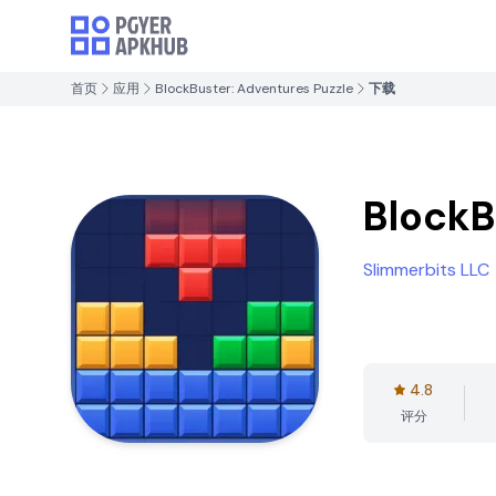
首页
应用
BlockBuster: Adventures Puzzle
下载
BlockB
Slimmerbits LLC
4.8
评分