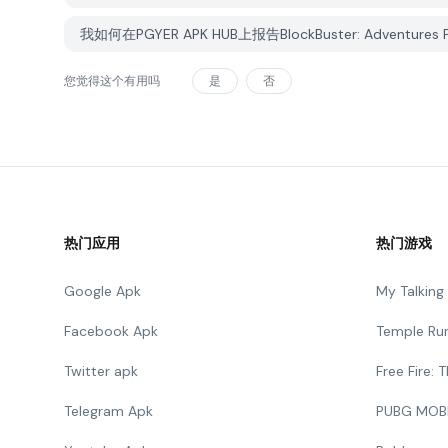
我如何在PGYER APK HUB上报告BlockBuster: Adventures
您觉得这个有用吗
是
否
热门应用
热门游戏
Google Apk
My Talkin
Facebook Apk
Temple Ru
Twitter apk
Free Fire:
Telegram Apk
PUBG MOB