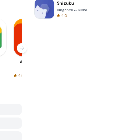
Shizuku
Xingchen & Rikka
4.0
AliExpress
Signal Private
Spotify - Music
Messenger
and Podcasts
4.5
4.3
4.6