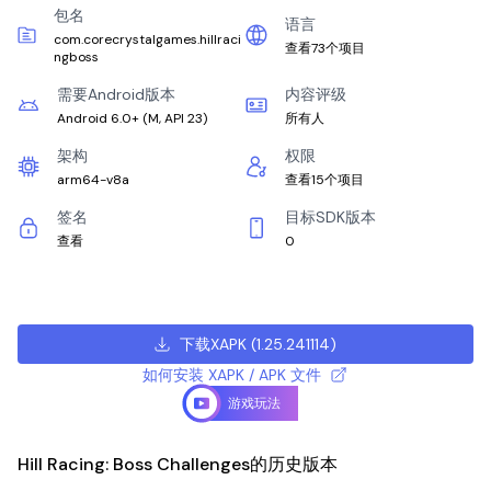
包名
语言
com.corecrystalgames.hillraci
查看73个项目
ngboss
需要Android版本
内容评级
Android 6.0+
(
M, API 23
)
所有人
架构
权限
arm64-v8a
查看15个项目
签名
目标SDK版本
查看
0
下载XAPK
(
1.25.241114
)
如何安装 XAPK / APK 文件
游戏玩法
Hill Racing: Boss Challenges的历史版本