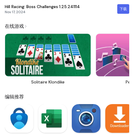
Hill Racing: Boss Challenges
1.25.241114
下载
Nov 17, 2024
在线游戏
Solitaire Klondike
Perf
编辑推荐