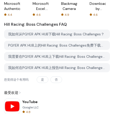
Microsoft
Microsoft
Blackmagic
Downloader
Authenticator
Excel:
Camera
by
Spreadsheets
AFTVnews
4.4
4.6
4.9
4.6
Hill Racing: Boss Challenges
FAQ
我如何从PGYER APK HUB下载Hill Racing: Boss Challenges？
PGYER APK HUB上的Hill Racing: Boss Challenges免费下载吗？
我需要在PGYER APK HUB上下载Hill Racing: Boss Challenges时需要账户吗？
我如何在PGYER APK HUB上报告Hill Racing: Boss Challenges的问题？
您觉得这个有用吗
是
否
最受欢迎
YouTube
Google LLC
4.8