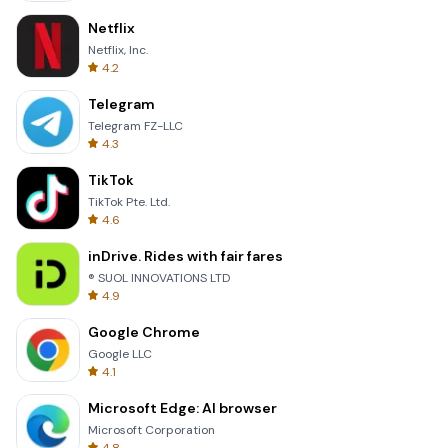
Netflix
Netflix, Inc.
4.2
Telegram
Telegram FZ-LLC
4.3
TikTok
TikTok Pte. Ltd.
4.6
inDrive. Rides with fair fares
® SUOL INNOVATIONS LTD
4.9
Google Chrome
Google LLC
4.1
Microsoft Edge: AI browser
Microsoft Corporation