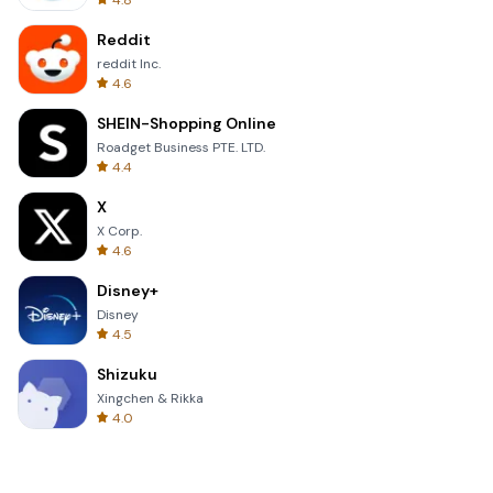
4.8
Reddit
reddit Inc.
4.6
SHEIN-Shopping Online
Roadget Business PTE. LTD.
4.4
X
X Corp.
4.6
Disney+
Disney
4.5
Shizuku
Xingchen & Rikka
4.0