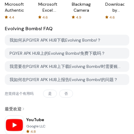
Microsoft
Microsoft
Blackmagic
Downloader
Authenticator
Excel:
Camera
by
Spreadsheets
AFTVnews
4.4
4.6
4.9
4.6
Evolving Bombs!
FAQ
我如何从PGYER APK HUB下载Evolving Bombs!？
PGYER APK HUB上的Evolving Bombs!免费下载吗？
我需要在PGYER APK HUB上下载Evolving Bombs!时需要账户吗？
我如何在PGYER APK HUB上报告Evolving Bombs!的问题？
您觉得这个有用吗
是
否
最受欢迎
YouTube
Google LLC
4.8