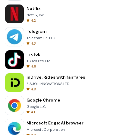
Netflix
Netflix, Inc.
4.2
Telegram
Telegram FZ-LLC
4.3
TikTok
TikTok Pte. Ltd.
4.6
inDrive. Rides with fair fares
® SUOL INNOVATIONS LTD
4.9
Google Chrome
Google LLC
4.1
Microsoft Edge: AI browser
Microsoft Corporation