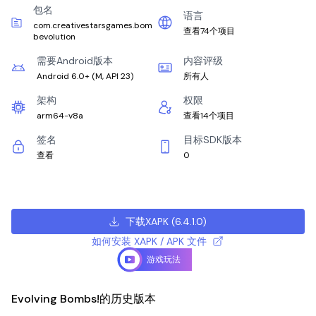
包名
语言
com.creativestarsgames.bom
查看74个项目
bevolution
需要Android版本
内容评级
Android 6.0+
(
M, API 23
)
所有人
架构
权限
arm64-v8a
查看14个项目
签名
目标SDK版本
查看
0
下载XAPK
(
6.4.1.0
)
如何安装 XAPK / APK 文件
游戏玩法
Evolving Bombs!的历史版本