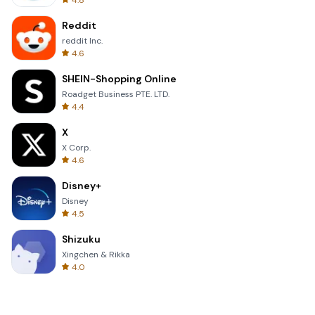
4.8
Reddit
reddit Inc.
4.6
SHEIN-Shopping Online
Roadget Business PTE. LTD.
4.4
X
X Corp.
4.6
Disney+
Disney
4.5
Shizuku
Xingchen & Rikka
4.0