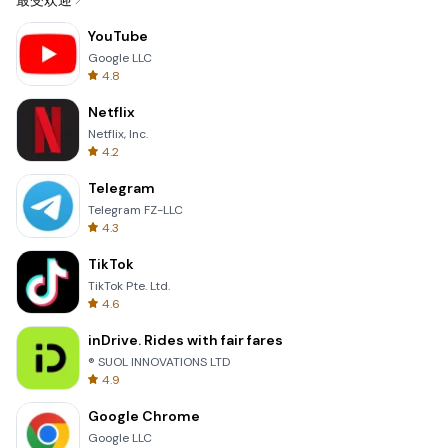
最受欢迎
YouTube
Google LLC
4.8
Netflix
Netflix, Inc.
4.2
Telegram
Telegram FZ-LLC
4.3
TikTok
TikTok Pte. Ltd.
4.6
inDrive. Rides with fair fares
® SUOL INNOVATIONS LTD
4.9
Google Chrome
Google LLC